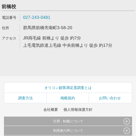
前橋校
027-243-0481
群馬県前橋市南町3-58-20
JR両毛線 前橋より 徒歩 約7分
上毛電気鉄道上毛線 中央前橋より 徒歩 約17分
オリコン顧客満足度調査とは
調査方法
掲載規約
お問い合わせ
会社概要
個人情報保護方針
引用・転載について
利用者の声について
当サイトで公開されている情報（文字、写真、イラスト、画像データ等）及びこれらの配