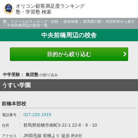
オリコン顧客満足度ランキング
塾・学習塾 検索
塾、スクールのランキング・比較
校舎検索
群馬県の駅・市区町村から探す
中央前橋周辺の校舎一覧
中央前橋周辺の校舎
目的から絞り込む
中学受験： 集団塾
の絞り込み
うすい学園
前橋本部校
027-220-1919
群馬県前橋市南町3-22-1 22-8・9・10
JR両毛線 前橋より 徒歩 約4分