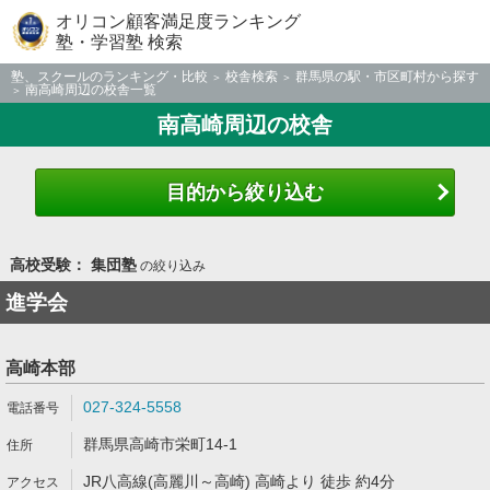
オリコン顧客満足度ランキング
塾・学習塾 検索
塾、スクールのランキング・比較
校舎検索
群馬県の駅・市区町村から探す
南高崎周辺の校舎一覧
南高崎周辺の校舎
目的から絞り込む
高校受験： 集団塾
の絞り込み
進学会
高崎本部
027-324-5558
群馬県高崎市栄町14-1
JR八高線(高麗川～高崎) 高崎より 徒歩 約4分