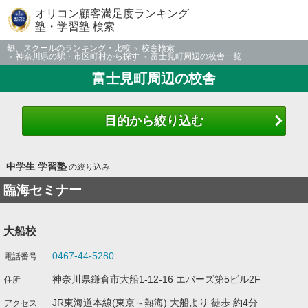
オリコン顧客満足度ランキング
塾・学習塾 検索
塾、スクールのランキング・比較
校舎検索
神奈川県の駅・市区町村から探す
富士見町周辺の校舎一覧
富士見町周辺の校舎
目的から絞り込む
中学生 学習塾
の絞り込み
臨海セミナー
大船校
0467-44-5280
神奈川県鎌倉市大船1-12-16 エバーズ第5ビル2F
JR東海道本線(東京～熱海) 大船より 徒歩 約4分