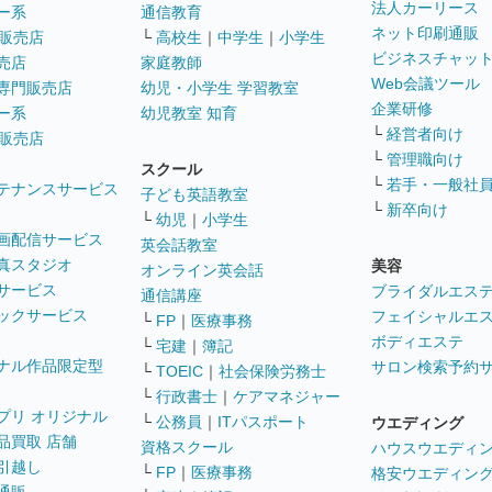
法人カーリース
ー系
通信教育
ネット印刷通販
販売店
└
高校生
｜
中学生
｜
小学生
ビジネスチャッ
売店
家庭教師
Web会議ツール
専門販売店
幼児・小学生 学習教室
企業研修
ー系
幼児教室 知育
└
経営者向け
販売店
└
管理職向け
スクール
└
若手・一般社
テナンスサービス
子ども英語教室
└
新卒向け
└
幼児
｜
小学生
画配信サービス
英会話教室
真スタジオ
美容
オンライン英会話
サービス
ブライダルエス
通信講座
ックサービス
フェイシャルエ
└
FP
｜
医療事務
ボディエステ
└
宅建
｜
簿記
ナル作品限定型
サロン検索予約
└
TOEIC
｜
社会保険労務士
└
行政書士
｜
ケアマネジャー
プリ オリジナル
└
公務員
｜
ITパスポート
ウエディング
品買取 店舗
資格スクール
ハウスウエディ
引越し
└
FP
｜
医療事務
格安ウエディン