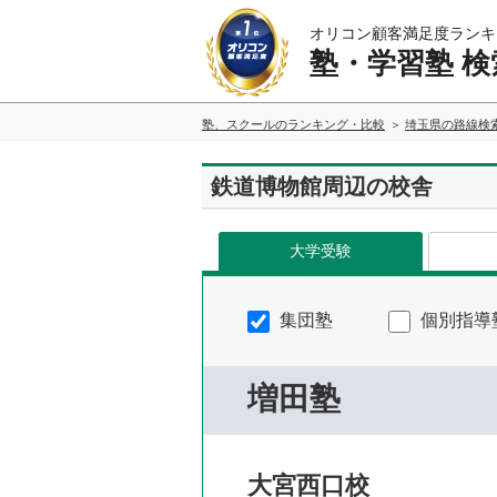
オリコン顧客満足度ランキ
塾・学習塾 検
塾、スクールのランキング・比較
埼玉県の路線検
鉄道博物館周辺の校舎
大学受験
集団塾
個別指導
増田塾
大宮西口校