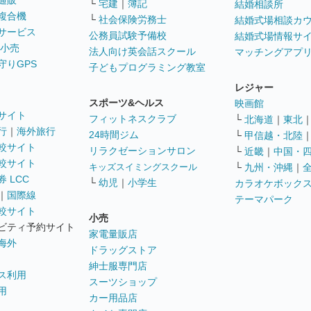
通販
└
宅建
｜
簿記
結婚相談所
複合機
└
社会保険労務士
結婚式場相談カ
サービス
公務員試験予備校
結婚式場情報サ
 小売
法人向け英会話スクール
マッチングアプ
守りGPS
子どもプログラミング教室
レジャー
スポーツ&ヘルス
映画館
サイト
フィットネスクラブ
└
北海道
｜
東北
行
｜
海外旅行
24時間ジム
└
甲信越・北陸
較サイト
リラクゼーションサロン
└
近畿
｜
中国・
較サイト
キッズスイミングスクール
└
九州・沖縄
｜
 LCC
└
幼児
｜
小学生
カラオケボック
｜
国際線
テーマパーク
較サイト
小売
ビティ予約サイト
家電量販店
海外
ドラッグストア
紳士服専門店
ス利用
スーツショップ
用
カー用品店