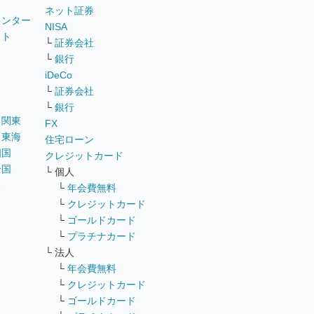
ネット証券
ウンター
NISA
イト
└
証券会社
リ
└
銀行
iDeCo
└
証券会社
└
銀行
｜
関東
FX
｜
東海
住宅ローン
四国
クレジットカード
全国
└ 個人
ス
└
年会費無料
└
クレジットカード
└
ゴールドカード
└
プラチナカード
└ 法人
└
年会費無料
└
クレジットカード
└
ゴールドカード