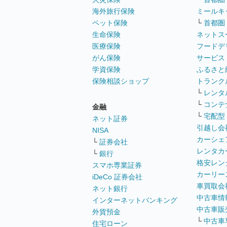
海外旅行保険
ミールキ
ペット保険
└
首都圏
生命保険
ネットス
医療保険
フードデ
がん保険
サービス
学資保険
ふるさと
保険相談ショップ
トランク
└
レンタ
└
コンテ
金融
└
宅配型
ネット証券
引越し会
NISA
カーシェ
└
証券会社
レンタカ
└
銀行
格安レン
スマホ専業証券
カーリー
iDeCo 証券会社
車買取会
ネット銀行
中古車情
インターネットバンキング
中古車販
外貨預金
└
中古車
住宅ローン