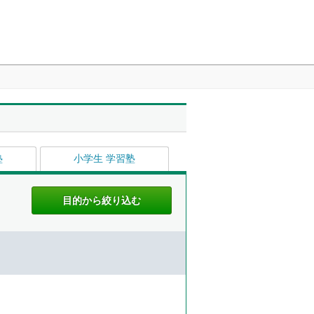
塾
小学生 学習塾