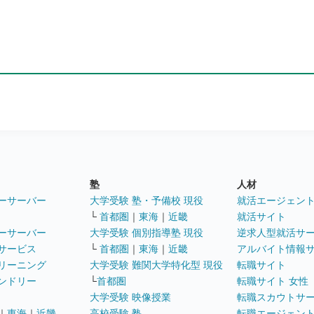
塾
人材
ーサーバー
大学受験 塾・予備校 現役
就活エージェン
└
首都圏
｜
東海
｜
近畿
就活サイト
ーサーバー
大学受験 個別指導塾 現役
逆求人型就活サ
サービス
└
首都圏
｜
東海
｜
近畿
アルバイト情報
リーニング
大学受験 難関大学特化型 現役
転職サイト
ンドリー
└
首都圏
転職サイト 女性
大学受験 映像授業
転職スカウトサ
｜
東海
｜
近畿
高校受験 塾
転職エージェン