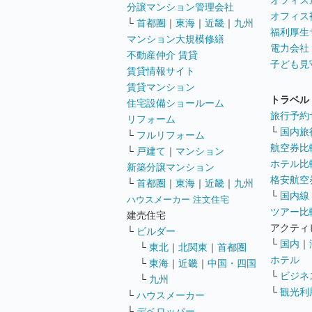
オフィス
分譲マンション管理会社
オフィス
└
首都圏
｜
東海
｜
近畿
｜
九州
福利厚生
マンション大規模修繕
電力会社
不動産仲介 賃貸
子ども見
賃貸情報サイト
賃貸マンション
トラベル
住宅設備ショールーム
旅行予約
リフォーム
└
国内旅
└
フルリフォーム
航空券比
└
戸建て
｜
マンション
ホテル比
新築分譲マンション
格安航空券
└
首都圏
｜
東海
｜
近畿
｜
九州
└
国内線
ハウスメーカー 注文住宅
ツアー比
建売住宅
アクティ
└
ビルダー
└
国内
｜
└
東北
｜
北関東
｜
首都圏
ホテル
└
東海
｜
近畿
｜
中国・四国
└
ビジネ
└
九州
└
観光利
└
ハウスメーカー
└
デベロッパー