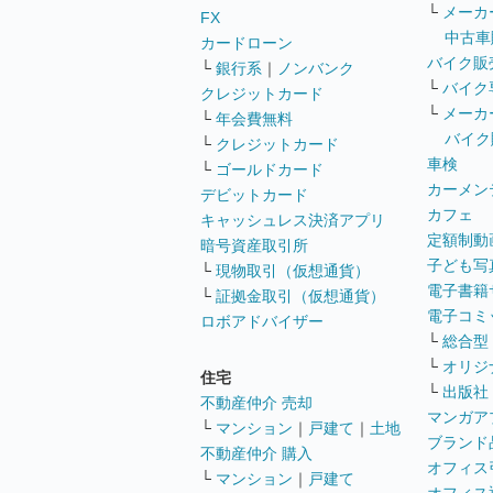
└
メーカ
FX
中古車
カードローン
バイク販
└
銀行系
｜
ノンバンク
└
バイク
クレジットカード
└
メーカ
└
年会費無料
バイク
└
クレジットカード
車検
└
ゴールドカード
カーメン
デビットカード
カフェ
キャッシュレス決済アプリ
定額制動
暗号資産取引所
子ども写
└
現物取引（仮想通貨）
電子書籍
└
証拠金取引（仮想通貨）
電子コミ
ロボアドバイザー
└
総合型
└
オリジ
住宅
└
出版社
不動産仲介 売却
マンガア
└
マンション
｜
戸建て
｜
土地
ブランド
不動産仲介 購入
オフィス
└
マンション
｜
戸建て