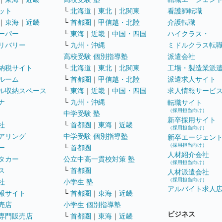
ット
└
北海道
｜
東北
｜
北関東
看護師転職
｜
東海
｜
近畿
└
首都圏
｜
甲信越・北陸
介護転職
ーパー
└
東海
｜
近畿
｜
中国・四国
ハイクラス・
リバリー
└
九州・沖縄
ミドルクラス転
高校受験 個別指導塾
派遣会社
納税サイト
└
北海道
｜
東北
｜
北関東
工場・製造業派
ルーム
└
首都圏
｜
甲信越・北陸
派遣求人サイト
ル収納スペース
└
東海
｜
近畿
｜
中国・四国
求人情報サービ
ナ
└
九州・沖縄
転職サイト
（採用担当向け）
中学受験 塾
新卒採用サイト
社
└
首都圏
｜
東海
｜
近畿
（採用担当向け）
アリング
中学受験 個別指導塾
新卒エージェン
（採用担当向け）
ー
└
首都圏
人材紹介会社
タカー
公立中高一貫校対策 塾
（採用担当向け）
ス
└
首都圏
人材派遣会社
（採用担当向け）
社
小学生 塾
アルバイト求人
報サイト
└
首都圏
｜
東海
｜
近畿
売店
小学生 個別指導塾
ビジネス
専門販売店
└
首都圏
｜
東海
｜
近畿