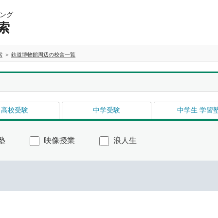
ング
索
索
鉄道博物館周辺の校舎一覧
高校受験
中学受験
中学生 学習
塾
映像授業
浪人生