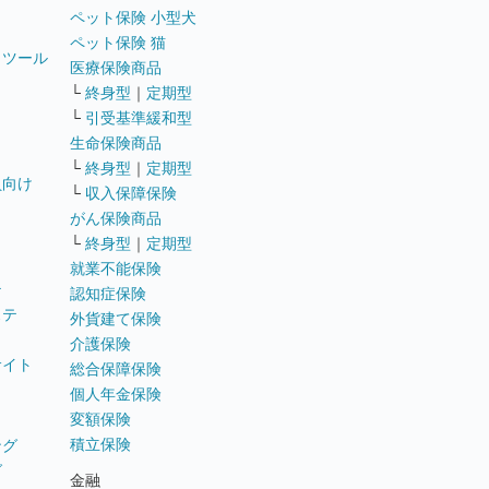
ペット保険 小型犬
ペット保険 猫
トツール
医療保険商品
└
終身型
｜
定期型
└
引受基準緩和型
生命保険商品
└
終身型
｜
定期型
員向け
└
収入保障保険
がん保険商品
└
終身型
｜
定期型
就業不能保険
テ
認知症保険
ステ
外貨建て保険
介護保険
サイト
総合保障保険
個人年金保険
変額保険
積立保険
ング
グ
金融