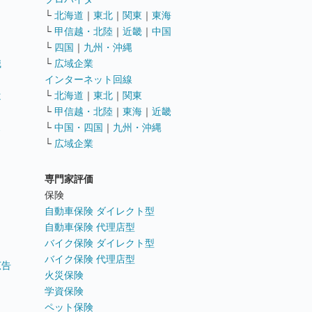
└
北海道
｜
東北
｜
関東
｜
東海
└
甲信越・北陸
｜
近畿
｜
中国
└
四国
｜
九州・沖縄
職
└
広域企業
インターネット回線
遣
└
北海道
｜
東北
｜
関東
└
甲信越・北陸
｜
東海
｜
近畿
ス
└
中国・四国
｜
九州・沖縄
└
広域企業
専門家評価
ト
保険
自動車保険 ダイレクト型
自動車保険 代理店型
バイク保険 ダイレクト型
バイク保険 代理店型
広告
火災保険
学資保険
ペット保険