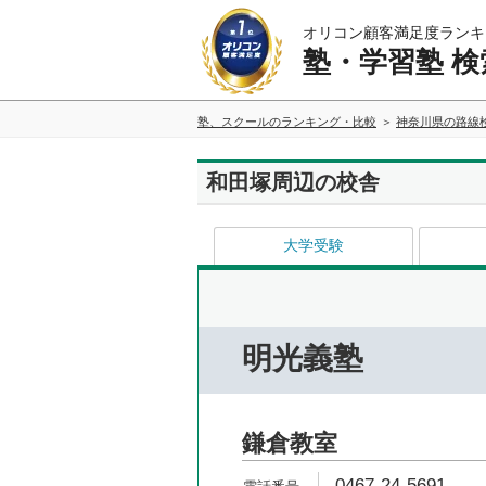
オリコン顧客満足度ランキ
塾・学習塾 検
塾、スクールのランキング・比較
神奈川県の路線
和田塚周辺の校舎
大学受験
明光義塾
鎌倉教室
0467-24-5691