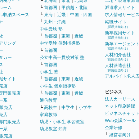
納税サイト
└
北海道
｜
東北
｜
北関東
工場・製造業派
ルーム
└
首都圏
｜
甲信越・北陸
派遣求人サイト
ル収納スペース
└
東海
｜
近畿
｜
中国・四国
求人情報サービ
ナ
└
九州・沖縄
転職サイト
（採用担当向け）
中学受験 塾
新卒採用サイト
社
└
首都圏
｜
東海
｜
近畿
（採用担当向け）
アリング
中学受験 個別指導塾
新卒エージェン
（採用担当向け）
ー
└
首都圏
人材紹介会社
タカー
公立中高一貫校対策 塾
（採用担当向け）
ス
└
首都圏
人材派遣会社
（採用担当向け）
社
小学生 塾
アルバイト求人
報サイト
└
首都圏
｜
東海
｜
近畿
売店
小学生 個別指導塾
ビジネス
専門販売店
└
首都圏
｜
東海
｜
近畿
法人カーリース
ー系
通信教育
ネット印刷通販
販売店
└
高校生
｜
中学生
｜
小学生
ビジネスチャッ
売店
家庭教師
Web会議ツール
専門販売店
幼児・小学生 学習教室
企業研修
ー系
幼児教室 知育
└
経営者向け
販売店