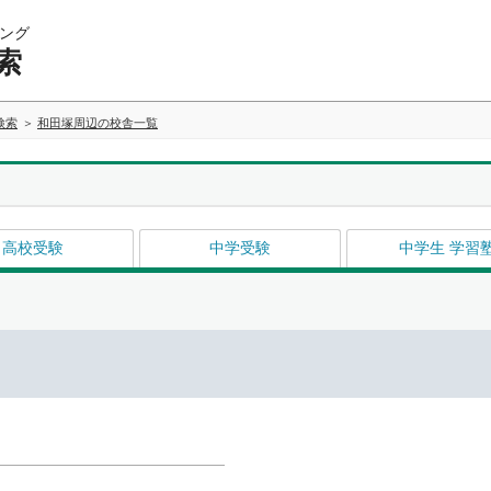
ング
索
検索
和田塚周辺の校舎一覧
高校受験
中学受験
中学生 学習