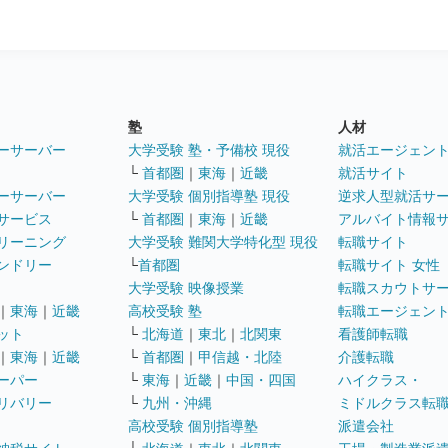
塾
人材
ーサーバー
大学受験 塾・予備校 現役
就活エージェン
└
首都圏
｜
東海
｜
近畿
就活サイト
ーサーバー
大学受験 個別指導塾 現役
逆求人型就活サ
サービス
└
首都圏
｜
東海
｜
近畿
アルバイト情報
リーニング
大学受験 難関大学特化型 現役
転職サイト
ンドリー
└
首都圏
転職サイト 女性
大学受験 映像授業
転職スカウトサ
｜
東海
｜
近畿
高校受験 塾
転職エージェン
ット
└
北海道
｜
東北
｜
北関東
看護師転職
｜
東海
｜
近畿
└
首都圏
｜
甲信越・北陸
介護転職
ーパー
└
東海
｜
近畿
｜
中国・四国
ハイクラス・
リバリー
└
九州・沖縄
ミドルクラス転
高校受験 個別指導塾
派遣会社