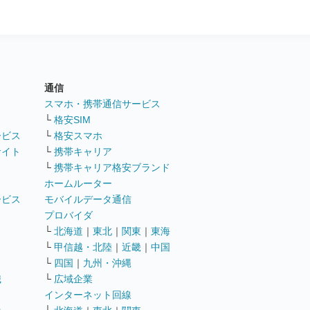
通信
ト
スマホ・携帯通信サービス
└
格安SIM
ービス
└
格安スマホ
サイト
└
携帯キャリア
└
携帯キャリア格安ブランド
ホームルーター
ービス
モバイルデータ通信
ト
プロバイダ
└
北海道
｜
東北
｜
関東
｜
東海
└
甲信越・北陸
｜
近畿
｜
中国
└
四国
｜
九州・沖縄
職
└
広域企業
インターネット回線