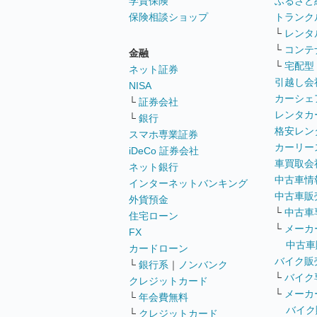
学資保険
ふるさと
保険相談ショップ
トランク
└
レンタ
└
コンテ
金融
└
宅配型
ネット証券
引越し会
NISA
カーシェ
└
証券会社
レンタカ
└
銀行
格安レン
スマホ専業証券
カーリー
iDeCo 証券会社
車買取会
ネット銀行
中古車情
インターネットバンキング
中古車販
外貨預金
└
中古車
住宅ローン
└
メーカ
FX
中古車
カードローン
バイク販
└
銀行系
｜
ノンバンク
└
バイク
クレジットカード
└
メーカ
└
年会費無料
バイク
└
クレジットカード