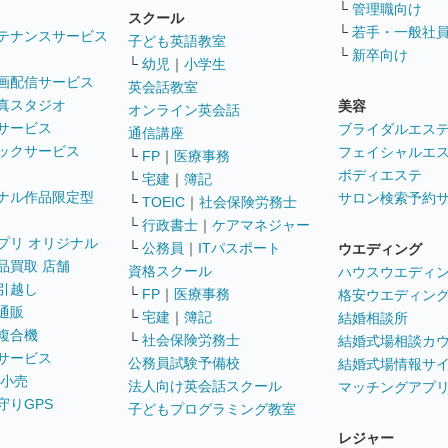
└
管理職向け
スクール
└
若手・一般社
テナンスサービス
子ども英語教室
└
新卒向け
└
幼児
｜
小学生
画配信サービス
英会話教室
真スタジオ
美容
オンライン英会話
サービス
ブライダルエス
通信講座
ックサービス
フェイシャルエ
└
FP
｜
医療事務
ボディエステ
└
宅建
｜
簿記
ナル作品限定型
サロン検索予約
└
TOEIC
｜
社会保険労務士
└
行政書士
｜
ケアマネジャー
プリ オリジナル
└
公務員
｜
ITパスポート
ウエディング
品買取 店舗
資格スクール
ハウスウエディ
引越し
└
FP
｜
医療事務
格安ウエディン
通販
└
宅建
｜
簿記
結婚相談所
複合機
└
社会保険労務士
結婚式場相談カ
サービス
公務員試験予備校
結婚式場情報サ
 小売
法人向け英会話スクール
マッチングアプ
守りGPS
子どもプログラミング教室
レジャー