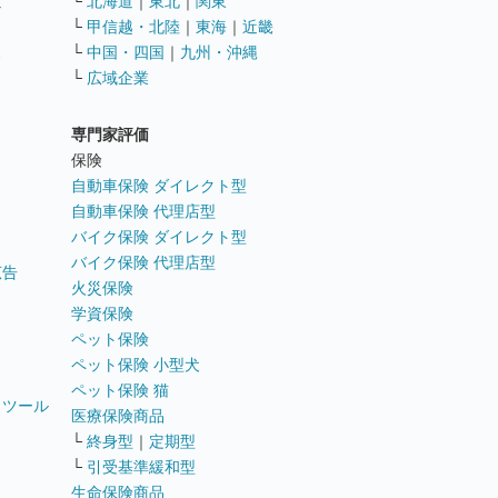
遣
└
北海道
｜
東北
｜
関東
└
甲信越・北陸
｜
東海
｜
近畿
ス
└
中国・四国
｜
九州・沖縄
└
広域企業
専門家評価
ト
保険
自動車保険 ダイレクト型
自動車保険 代理店型
バイク保険 ダイレクト型
バイク保険 代理店型
広告
火災保険
学資保険
ペット保険
ペット保険 小型犬
ペット保険 猫
トツール
医療保険商品
└
終身型
｜
定期型
└
引受基準緩和型
生命保険商品