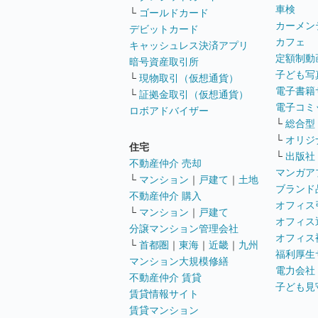
車検
└
ゴールドカード
カーメン
デビットカード
カフェ
キャッシュレス決済アプリ
定額制動
暗号資産取引所
子ども写
└
現物取引（仮想通貨）
電子書籍
└
証拠金取引（仮想通貨）
電子コミ
ロボアドバイザー
└
総合型
└
オリジ
住宅
└
出版社
不動産仲介 売却
マンガア
└
マンション
｜
戸建て
｜
土地
ブランド
不動産仲介 購入
オフィス
└
マンション
｜
戸建て
オフィス
分譲マンション管理会社
オフィス
└
首都圏
｜
東海
｜
近畿
｜
九州
福利厚生
マンション大規模修繕
電力会社
不動産仲介 賃貸
子ども見
賃貸情報サイト
賃貸マンション