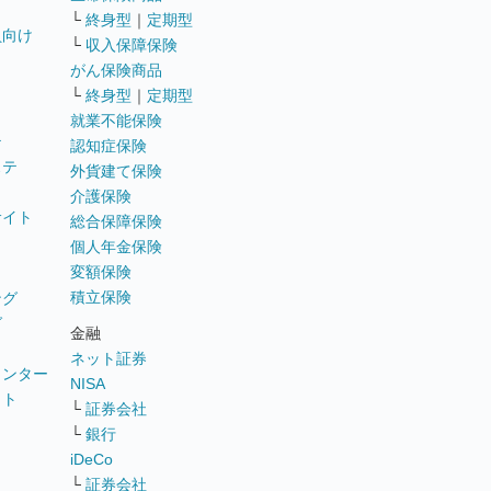
└
終身型
｜
定期型
員向け
└
収入保障保険
がん保険商品
└
終身型
｜
定期型
就業不能保険
テ
認知症保険
ステ
外貨建て保険
介護保険
サイト
総合保障保険
個人年金保険
変額保険
積立保険
ング
グ
金融
ネット証券
ウンター
NISA
イト
└
証券会社
リ
└
銀行
iDeCo
└
証券会社