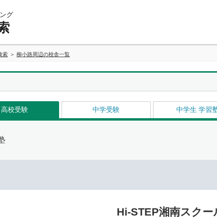
ング
索
検索
柳小路周辺の校舎一覧
高校受験
中学受験
中学生 学習
塾
Hi-STEP湘南スクー