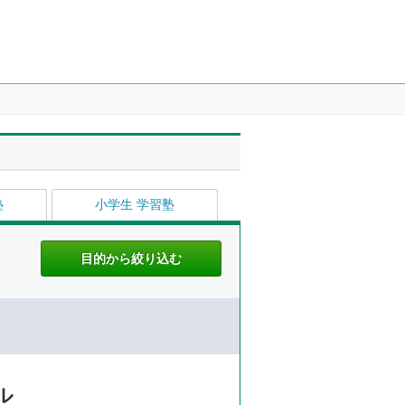
塾
小学生 学習塾
ル