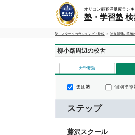
オリコン顧客満足度ランキ
塾・学習塾 検
塾、スクールのランキング・比較
神奈川県の路線
柳小路周辺の校舎
大学受験
集団塾
個別指導
ステップ
藤沢スクール