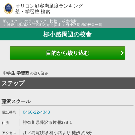
オリコン顧客満足度ランキング
塾・学習塾 検索
塾、スクールのランキング・比較
校舎検索
神奈川県の駅・市区町村から探す
柳小路周辺の校舎一覧
柳小路周辺の校舎
目的から絞り込む
中学生 学習塾
の絞り込み
ステップ
藤沢スクール
0466-22-4343
神奈川県藤沢市片瀬378-1
江ノ島電鉄線 柳小路より 徒歩 約5分