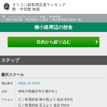
オリコン顧客満足度ランキング
塾・学習塾 検索
塾、スクールのランキング・比較
校舎検索
神奈川県の駅・市区町村から探す
柳小路周辺の校舎一覧
柳小路周辺の校舎
目的から絞り込む
ステップ
藤沢スクール
0466-22-4343
神奈川県藤沢市片瀬378-1
江ノ島電鉄線 柳小路より 徒歩 約5分
江ノ島電鉄線 石上より 徒歩 約6分