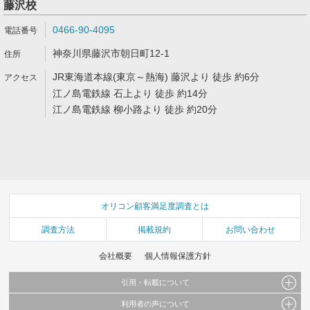
藤沢校
0466-90-4095
神奈川県藤沢市朝日町12-1
JR東海道本線(東京～熱海) 藤沢より 徒歩 約6分
江ノ島電鉄線 石上より 徒歩 約14分
江ノ島電鉄線 柳小路より 徒歩 約20分
オリコン顧客満足度調査とは
調査方法
掲載規約
お問い合わせ
会社概要
個人情報保護方針
引用・転載について
利用者の声について
当サイトで公開されている情報（文字、写真、イラスト、画像データ等）及びこれらの配