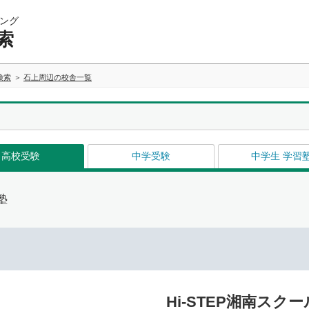
ング
索
検索
石上周辺の校舎一覧
高校受験
中学受験
中学生 学習
塾
Hi-STEP湘南スクー