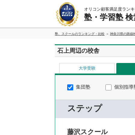
オリコン顧客満足度ランキ
塾・学習塾 検
塾、スクールのランキング・比較
神奈川県の路線
石上周辺の校舎
大学受験
集団塾
個別指導
ステップ
藤沢スクール