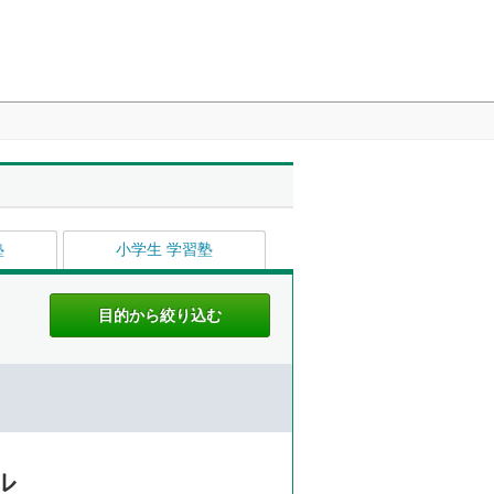
塾
小学生 学習塾
ル