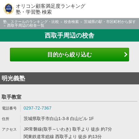
オリコン顧客満足度ランキング
塾・学習塾 検索
塾、スクールのランキング・比較
校舎検索
茨城県の駅・市区町村から探す
西取手周辺の校舎一覧
西取手周辺の校舎
目的から絞り込む
明光義塾
取手教室
0297-72-7367
茨城県取手市白山1-3-8 白山ビル 1F
JR常磐線(取手～いわき) 取手より 徒歩 約7分
関東鉄道常総線 西取手より 徒歩 約13分