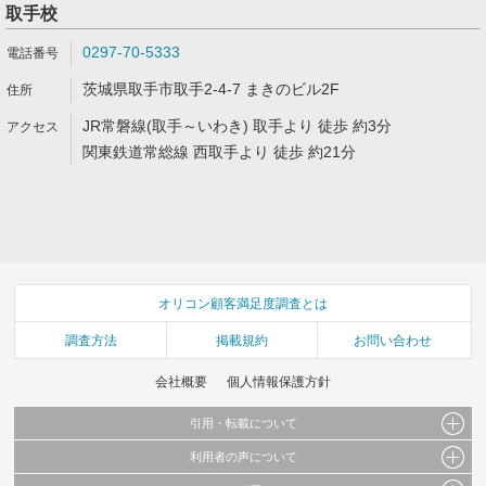
取手校
0297-70-5333
茨城県取手市取手2-4-7 まきのビル2F
JR常磐線(取手～いわき) 取手より 徒歩 約3分
関東鉄道常総線 西取手より 徒歩 約21分
オリコン顧客満足度調査とは
調査方法
掲載規約
お問い合わせ
会社概要
個人情報保護方針
引用・転載について
利用者の声について
当サイトで公開されている情報（文字、写真、イラスト、画像データ等）及びこれらの配
置・編集および構造などについての著作権は株式会社oricon MEに帰属しております。