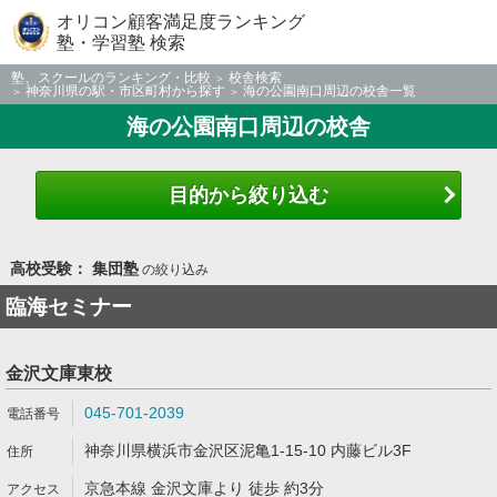
オリコン顧客満足度ランキング
塾・学習塾 検索
塾、スクールのランキング・比較
校舎検索
神奈川県の駅・市区町村から探す
海の公園南口周辺の校舎一覧
海の公園南口周辺の校舎
目的から絞り込む
高校受験： 集団塾
の絞り込み
臨海セミナー
金沢文庫東校
045-701-2039
神奈川県横浜市金沢区泥亀1-15-10 内藤ビル3F
京急本線 金沢文庫より 徒歩 約3分