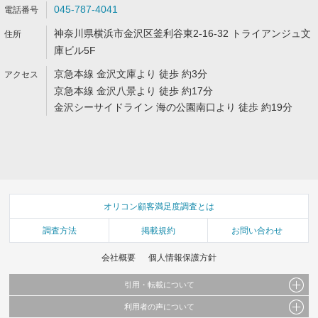
045-787-4041
神奈川県横浜市金沢区釜利谷東2-16-32 トライアンジュ文
庫ビル5F
京急本線 金沢文庫より 徒歩 約3分
京急本線 金沢八景より 徒歩 約17分
金沢シーサイドライン 海の公園南口より 徒歩 約19分
オリコン顧客満足度調査とは
調査方法
掲載規約
お問い合わせ
会社概要
個人情報保護方針
引用・転載について
利用者の声について
当サイトで公開されている情報（文字、写真、イラスト、画像データ等）及びこれらの配