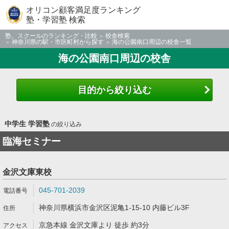
オリコン顧客満足度ランキング
塾・学習塾 検索
塾、スクールのランキング・比較
校舎検索
神奈川県の駅・市区町村から探す
海の公園南口周辺の校舎一覧
海の公園南口周辺の校舎
目的から絞り込む
中学生 学習塾
の絞り込み
臨海セミナー
金沢文庫東校
045-701-2039
神奈川県横浜市金沢区泥亀1-15-10 内藤ビル3F
京急本線 金沢文庫より 徒歩 約3分