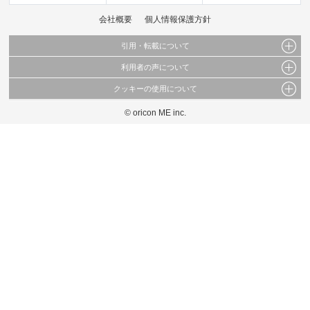
会社概要
個人情報保護方針
引用・転載について
利用者の声について
当サイトで公開されている情報（文字、写真、イラスト、画像データ等）及びこれらの配
置・編集および構造などについての著作権は株式会社oricon MEに帰属しております。
クッキーの使用について
当サイトに掲載している内容はすべてサービスの利用者が提出された見解・感想です。
これらの情報を権利者の許可なく無断転載・複製などの二次利用を行うことは固く禁じて
弊社が内容について正確性を含め一切保証するものではありません。
おります。
© oricon ME inc.
このサイトでは Cookie を使用して、ユーザーに合わせたコンテンツや広告の表示、ソー
弊社の見解・ 意見ではないことをご理解いただいた上でご覧ください。
シャル メディア機能の提供、広告の表示回数やクリック数の測定を行っています。
また、ユーザーによるサイトの利用状況についても情報を収集し、ソーシャル メディア
や広告配信、データ解析の各パートナーに提供しています。
各パートナーは、この情報とユーザーが各パートナーに提供した他の情報や、ユーザーが
各パートナーのサービスを使用したときに収集した他の情報を組み合わせて使用すること
があります。