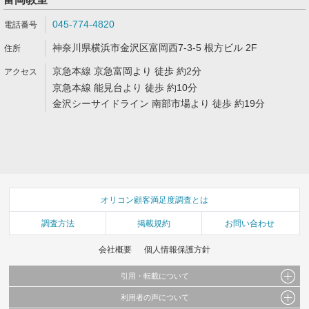
045-774-4820
神奈川県横浜市金沢区富岡西7-3-5 根方ビル 2F
京急本線 京急富岡より 徒歩 約2分
京急本線 能見台より 徒歩 約10分
金沢シーサイドライン 南部市場より 徒歩 約19分
オリコン顧客満足度調査とは
調査方法
掲載規約
お問い合わせ
会社概要
個人情報保護方針
引用・転載について
利用者の声について
当サイトで公開されている情報（文字、写真、イラスト、画像データ等）及びこれらの配