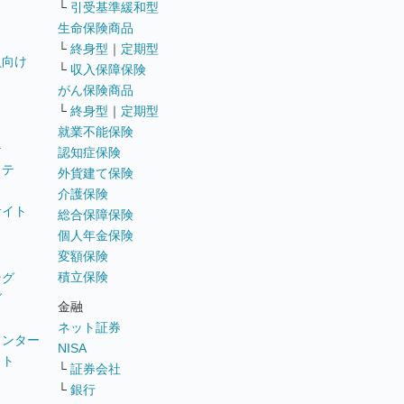
└
引受基準緩和型
生命保険商品
└
終身型
｜
定期型
員向け
└
収入保障保険
がん保険商品
└
終身型
｜
定期型
就業不能保険
テ
認知症保険
ステ
外貨建て保険
介護保険
サイト
総合保障保険
個人年金保険
変額保険
積立保険
ング
グ
金融
ネット証券
ウンター
NISA
イト
└
証券会社
リ
└
銀行