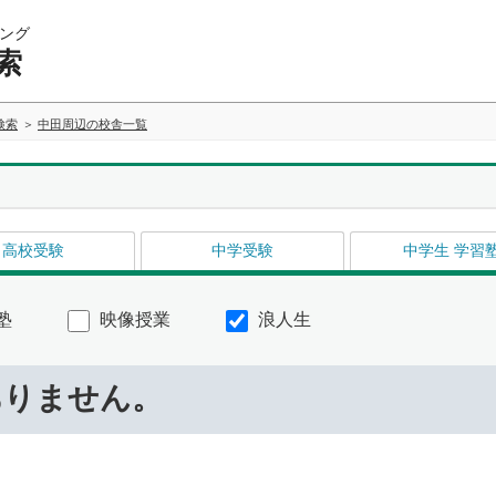
ング
索
検索
中田周辺の校舎一覧
高校受験
中学受験
中学生 学習
塾
映像授業
浪人生
ありません。