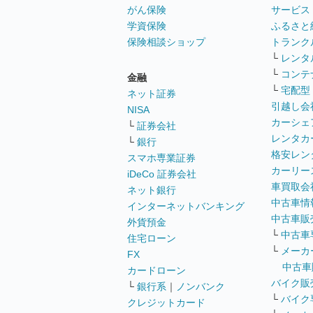
がん保険
サービス
学資保険
ふるさと
保険相談ショップ
トランク
└
レンタ
└
コンテ
金融
└
宅配型
ネット証券
引越し会
NISA
カーシェ
└
証券会社
レンタカ
└
銀行
格安レン
スマホ専業証券
カーリー
iDeCo 証券会社
車買取会
ネット銀行
中古車情
インターネットバンキング
中古車販
外貨預金
└
中古車
住宅ローン
└
メーカ
FX
中古車
カードローン
バイク販
└
銀行系
｜
ノンバンク
└
バイク
クレジットカード