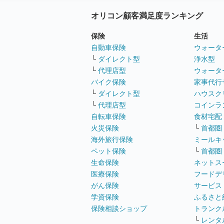
オリコン顧客満足度ランキング
保険
生活
自動車保険
ウォータ
└
ダイレクト型
浄水型
└
代理店型
ウォータ
バイク保険
家事代行
└
ダイレクト型
ハウスク
└
代理店型
コインラ
自転車保険
食材宅配
火災保険
└
首都圏
海外旅行保険
ミールキ
ペット保険
└
首都圏
生命保険
ネットス
医療保険
フードデ
がん保険
サービス
学資保険
ふるさと
保険相談ショップ
トランク
└
レンタ