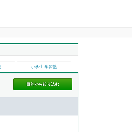
塾
小学生 学習塾