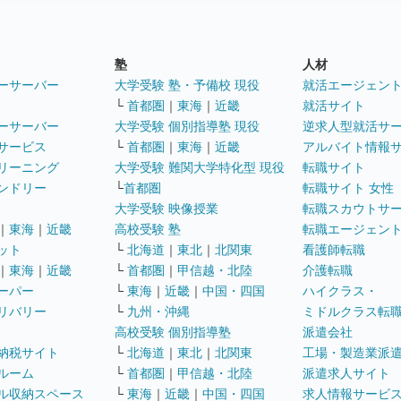
塾
人材
ーサーバー
大学受験 塾・予備校 現役
就活エージェン
└
首都圏
｜
東海
｜
近畿
就活サイト
ーサーバー
大学受験 個別指導塾 現役
逆求人型就活サ
サービス
└
首都圏
｜
東海
｜
近畿
アルバイト情報
リーニング
大学受験 難関大学特化型 現役
転職サイト
ンドリー
└
首都圏
転職サイト 女性
大学受験 映像授業
転職スカウトサ
｜
東海
｜
近畿
高校受験 塾
転職エージェン
ット
└
北海道
｜
東北
｜
北関東
看護師転職
｜
東海
｜
近畿
└
首都圏
｜
甲信越・北陸
介護転職
ーパー
└
東海
｜
近畿
｜
中国・四国
ハイクラス・
リバリー
└
九州・沖縄
ミドルクラス転
高校受験 個別指導塾
派遣会社
納税サイト
└
北海道
｜
東北
｜
北関東
工場・製造業派
ルーム
└
首都圏
｜
甲信越・北陸
派遣求人サイト
ル収納スペース
└
東海
｜
近畿
｜
中国・四国
求人情報サービ