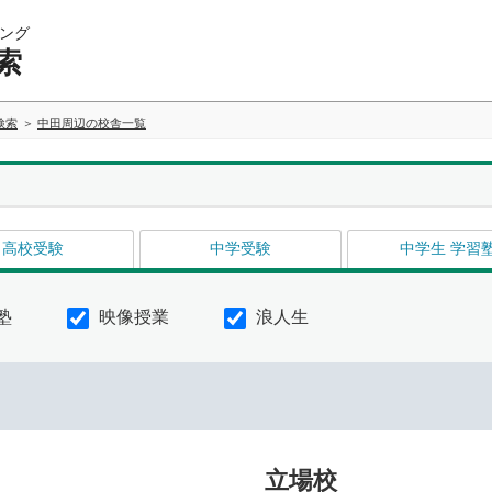
ング
索
検索
中田周辺の校舎一覧
高校受験
中学受験
中学生 学習
塾
映像授業
浪人生
立場校