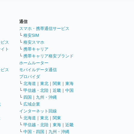
通信
ト
スマホ・携帯通信サービス
└
格安SIM
ービス
└
格安スマホ
サイト
└
携帯キャリア
└
携帯キャリア格安ブランド
ホームルーター
ービス
モバイルデータ通信
ト
プロバイダ
└
北海道
｜
東北
｜
関東
｜
東海
└
甲信越・北陸
｜
近畿
｜
中国
└
四国
｜
九州・沖縄
職
└
広域企業
インターネット回線
遣
└
北海道
｜
東北
｜
関東
└
甲信越・北陸
｜
東海
｜
近畿
ス
└
中国・四国
｜
九州・沖縄