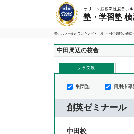
オリコン顧客満足度ランキ
塾・学習塾 検
塾、スクールのランキング・比較
神奈川県の路線
中田周辺の校舎
大学受験
集団塾
個別指導
創英ゼミナール
中田校