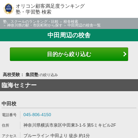
オリコン顧客満足度ランキング
塾・学習塾 検索
塾、スクールのランキング・比較
校舎検索
神奈川県の駅・市区町村から探す
中田周辺の校舎一覧
中田周辺の校舎
目的から絞り込む
高校受験： 集団塾
の絞り込み
臨海セミナー
中田校
045-806-4150
神奈川県横浜市泉区中田東3-1-5 第5ミキビル2F
ブルーライン 中田より 徒歩 約1分