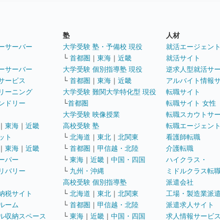
塾
人材
ーサーバー
大学受験 塾・予備校 現役
就活エージェン
└
首都圏
｜
東海
｜
近畿
就活サイト
ーサーバー
大学受験 個別指導塾 現役
逆求人型就活サ
サービス
└
首都圏
｜
東海
｜
近畿
アルバイト情報
リーニング
大学受験 難関大学特化型 現役
転職サイト
ンドリー
└
首都圏
転職サイト 女性
大学受験 映像授業
転職スカウトサ
｜
東海
｜
近畿
高校受験 塾
転職エージェン
ット
└
北海道
｜
東北
｜
北関東
看護師転職
｜
東海
｜
近畿
└
首都圏
｜
甲信越・北陸
介護転職
ーパー
└
東海
｜
近畿
｜
中国・四国
ハイクラス・
リバリー
└
九州・沖縄
ミドルクラス転
高校受験 個別指導塾
派遣会社
納税サイト
└
北海道
｜
東北
｜
北関東
工場・製造業派
ルーム
└
首都圏
｜
甲信越・北陸
派遣求人サイト
ル収納スペース
└
東海
｜
近畿
｜
中国・四国
求人情報サービ