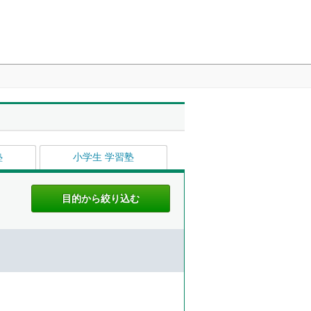
塾
小学生 学習塾