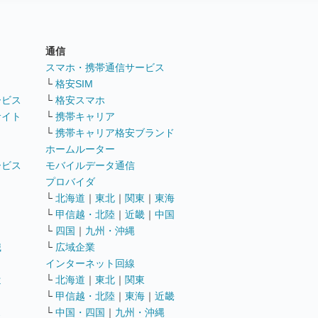
通信
ト
スマホ・携帯通信サービス
└
格安SIM
ービス
└
格安スマホ
サイト
└
携帯キャリア
└
携帯キャリア格安ブランド
ホームルーター
ービス
モバイルデータ通信
ト
プロバイダ
└
北海道
｜
東北
｜
関東
｜
東海
└
甲信越・北陸
｜
近畿
｜
中国
└
四国
｜
九州・沖縄
職
└
広域企業
インターネット回線
遣
└
北海道
｜
東北
｜
関東
└
甲信越・北陸
｜
東海
｜
近畿
ス
└
中国・四国
｜
九州・沖縄