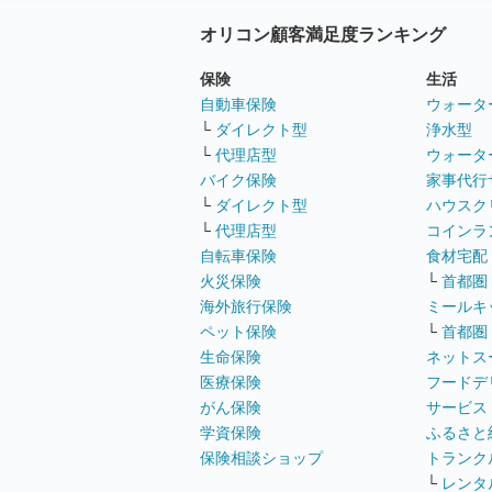
オリコン顧客満足度ランキング
保険
生活
自動車保険
ウォータ
└
ダイレクト型
浄水型
└
代理店型
ウォータ
バイク保険
家事代行
└
ダイレクト型
ハウスク
└
代理店型
コインラ
自転車保険
食材宅配
火災保険
└
首都圏
海外旅行保険
ミールキ
ペット保険
└
首都圏
生命保険
ネットス
医療保険
フードデ
がん保険
サービス
学資保険
ふるさと
保険相談ショップ
トランク
└
レンタ