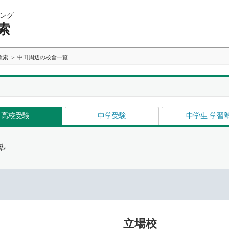
ング
索
検索
中田周辺の校舎一覧
高校受験
中学受験
中学生 学習
塾
立場校