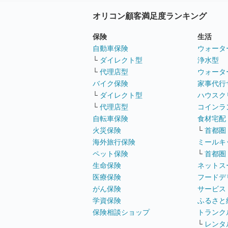
オリコン顧客満足度ランキング
保険
生活
自動車保険
ウォータ
└
ダイレクト型
浄水型
└
代理店型
ウォータ
バイク保険
家事代行
└
ダイレクト型
ハウスク
└
代理店型
コインラ
自転車保険
食材宅配
火災保険
└
首都圏
海外旅行保険
ミールキ
ペット保険
└
首都圏
生命保険
ネットス
医療保険
フードデ
がん保険
サービス
学資保険
ふるさと
保険相談ショップ
トランク
└
レンタ