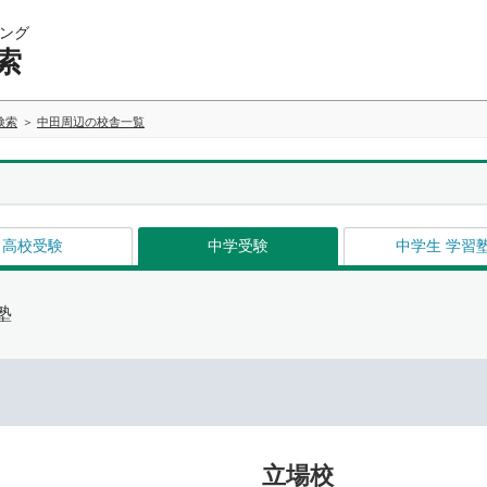
ング
索
検索
中田周辺の校舎一覧
高校受験
中学受験
中学生 学習
塾
立場校