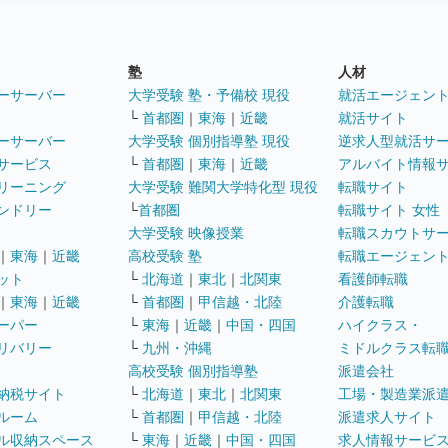
塾
人材
ーサーバー
大学受験 塾・予備校 現役
就活エージェン
└
首都圏
｜
東海
｜
近畿
就活サイト
ーサーバー
大学受験 個別指導塾 現役
逆求人型就活サ
サービス
└
首都圏
｜
東海
｜
近畿
アルバイト情報
リーニング
大学受験 難関大学特化型 現役
転職サイト
ンドリー
└
首都圏
転職サイト 女性
大学受験 映像授業
転職スカウトサ
｜
東海
｜
近畿
高校受験 塾
転職エージェン
ット
└
北海道
｜
東北
｜
北関東
看護師転職
｜
東海
｜
近畿
└
首都圏
｜
甲信越・北陸
介護転職
ーパー
└
東海
｜
近畿
｜
中国・四国
ハイクラス・
リバリー
└
九州・沖縄
ミドルクラス転
高校受験 個別指導塾
派遣会社
納税サイト
└
北海道
｜
東北
｜
北関東
工場・製造業派
ルーム
└
首都圏
｜
甲信越・北陸
派遣求人サイト
ル収納スペース
└
東海
｜
近畿
｜
中国・四国
求人情報サービ