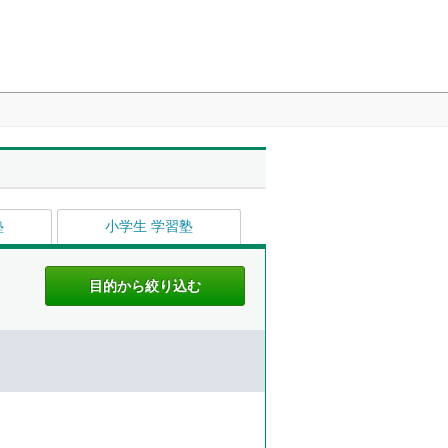
塾
小学生 学習塾