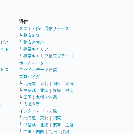
通信
ト
スマホ・携帯通信サービス
└
格安SIM
ービス
└
格安スマホ
サイト
└
携帯キャリア
└
携帯キャリア格安ブランド
ホームルーター
ービス
モバイルデータ通信
ト
プロバイダ
└
北海道
｜
東北
｜
関東
｜
東海
└
甲信越・北陸
｜
近畿
｜
中国
└
四国
｜
九州・沖縄
職
└
広域企業
インターネット回線
遣
└
北海道
｜
東北
｜
関東
└
甲信越・北陸
｜
東海
｜
近畿
ス
└
中国・四国
｜
九州・沖縄