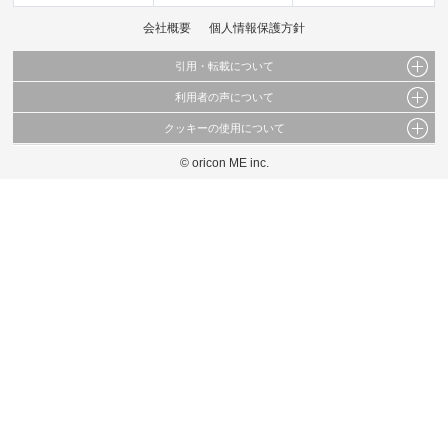
会社概要
個人情報保護方針
引用・転載について
利用者の声について
当サイトで公開されている情報（文字、写真、イラスト、画像データ等）及びこれらの配
置・編集および構造などについての著作権は株式会社oricon MEに帰属しております。
クッキーの使用について
当サイトに掲載している内容はすべてサービスの利用者が提出された見解・感想です。
これらの情報を権利者の許可なく無断転載・複製などの二次利用を行うことは固く禁じて
弊社が内容について正確性を含め一切保証するものではありません。
おります。
© oricon ME inc.
このサイトでは Cookie を使用して、ユーザーに合わせたコンテンツや広告の表示、ソー
弊社の見解・ 意見ではないことをご理解いただいた上でご覧ください。
シャル メディア機能の提供、広告の表示回数やクリック数の測定を行っています。
また、ユーザーによるサイトの利用状況についても情報を収集し、ソーシャル メディア
や広告配信、データ解析の各パートナーに提供しています。
各パートナーは、この情報とユーザーが各パートナーに提供した他の情報や、ユーザーが
各パートナーのサービスを使用したときに収集した他の情報を組み合わせて使用すること
があります。