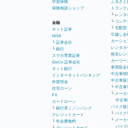
学資保険
ふるさと
保険相談ショップ
トランク
└
レンタ
└
コンテ
金融
└
宅配型
ネット証券
引越し会
NISA
カーシェ
└
証券会社
レンタカ
└
銀行
格安レン
スマホ専業証券
カーリー
iDeCo 証券会社
車買取会
ネット銀行
中古車情
インターネットバンキング
中古車販
外貨預金
└
中古車
住宅ローン
└
メーカ
FX
中古車
カードローン
バイク販
└
銀行系
｜
ノンバンク
└
バイク
クレジットカード
└
メーカ
└
年会費無料
バイク
└
クレジットカード