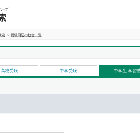
ング
索
検索
踊場周辺の校舎一覧
高校受験
中学受験
中学生 学習