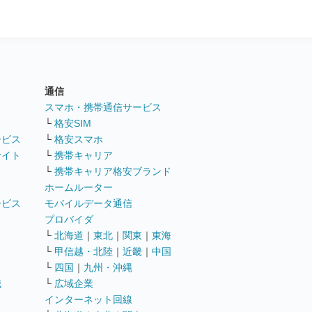
通信
ト
スマホ・携帯通信サービス
└
格安SIM
ービス
└
格安スマホ
サイト
└
携帯キャリア
└
携帯キャリア格安ブランド
ホームルーター
ービス
モバイルデータ通信
ト
プロバイダ
└
北海道
｜
東北
｜
関東
｜
東海
└
甲信越・北陸
｜
近畿
｜
中国
└
四国
｜
九州・沖縄
職
└
広域企業
インターネット回線