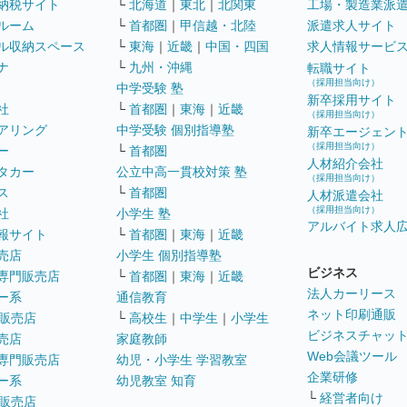
納税サイト
└
北海道
｜
東北
｜
北関東
工場・製造業派
ルーム
└
首都圏
｜
甲信越・北陸
派遣求人サイト
ル収納スペース
└
東海
｜
近畿
｜
中国・四国
求人情報サービ
ナ
└
九州・沖縄
転職サイト
（採用担当向け）
中学受験 塾
新卒採用サイト
社
└
首都圏
｜
東海
｜
近畿
（採用担当向け）
アリング
中学受験 個別指導塾
新卒エージェン
（採用担当向け）
ー
└
首都圏
人材紹介会社
タカー
公立中高一貫校対策 塾
（採用担当向け）
ス
└
首都圏
人材派遣会社
（採用担当向け）
社
小学生 塾
アルバイト求人
報サイト
└
首都圏
｜
東海
｜
近畿
売店
小学生 個別指導塾
ビジネス
専門販売店
└
首都圏
｜
東海
｜
近畿
法人カーリース
ー系
通信教育
ネット印刷通販
販売店
└
高校生
｜
中学生
｜
小学生
ビジネスチャッ
売店
家庭教師
Web会議ツール
専門販売店
幼児・小学生 学習教室
企業研修
ー系
幼児教室 知育
└
経営者向け
販売店