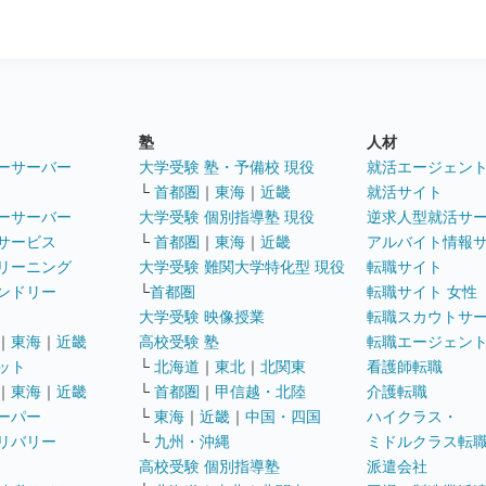
塾
人材
ーサーバー
大学受験 塾・予備校 現役
就活エージェン
└
首都圏
｜
東海
｜
近畿
就活サイト
ーサーバー
大学受験 個別指導塾 現役
逆求人型就活サ
サービス
└
首都圏
｜
東海
｜
近畿
アルバイト情報
リーニング
大学受験 難関大学特化型 現役
転職サイト
ンドリー
└
首都圏
転職サイト 女性
大学受験 映像授業
転職スカウトサ
｜
東海
｜
近畿
高校受験 塾
転職エージェン
ット
└
北海道
｜
東北
｜
北関東
看護師転職
｜
東海
｜
近畿
└
首都圏
｜
甲信越・北陸
介護転職
ーパー
└
東海
｜
近畿
｜
中国・四国
ハイクラス・
リバリー
└
九州・沖縄
ミドルクラス転
高校受験 個別指導塾
派遣会社