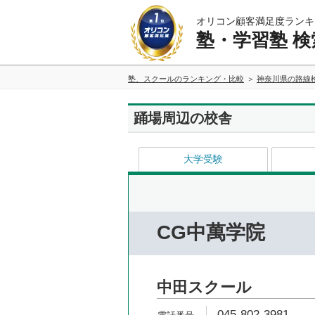
オリコン顧客満足度ランキ
塾・学習塾 検
塾、スクールのランキング・比較
神奈川県の路線
踊場周辺の校舎
大学受験
CG中萬学院
中田スクール
045-802-3981