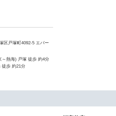
区戸塚町4092-5 エバー
～熱海) 戸塚 徒歩 約4分
 徒歩 約21分