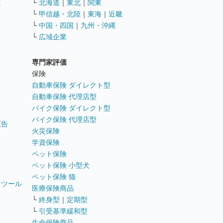
遣
└
北海道
｜
東北
｜
関東
└
甲信越・北陸
｜
東海
｜
近畿
ス
└
中国・四国
｜
九州・沖縄
└
広域企業
専門家評価
ト
保険
自動車保険 ダイレクト型
自動車保険 代理店型
バイク保険 ダイレクト型
バイク保険 代理店型
広告
火災保険
学資保険
ペット保険
ペット保険 小型犬
ペット保険 猫
トツール
医療保険商品
└
終身型
｜
定期型
└
引受基準緩和型
生命保険商品