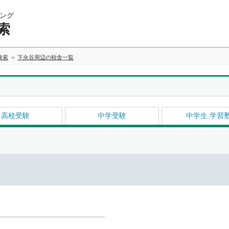
ング
索
検索
下永谷周辺の校舎一覧
高校受験
中学受験
中学生 学習