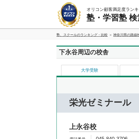
オリコン顧客満足度ランキ
塾・学習塾 検
塾、スクールのランキング・比較
神奈川県の路線
下永谷周辺の校舎
大学受験
栄光ゼミナール
上永谷校
045-840-3706