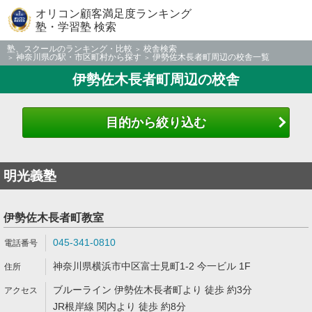
オリコン顧客満足度ランキング
塾・学習塾 検索
塾、スクールのランキング・比較
校舎検索
神奈川県の駅・市区町村から探す
伊勢佐木長者町周辺の校舎一覧
伊勢佐木長者町周辺の校舎
目的から絞り込む
明光義塾
伊勢佐木長者町教室
045-341-0810
神奈川県横浜市中区富士見町1-2 今一ビル 1F
ブルーライン 伊勢佐木長者町より 徒歩 約3分
JR根岸線 関内より 徒歩 約8分