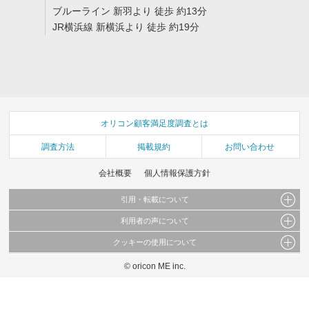
ブルーライン 新羽より 徒歩 約13分
JR横浜線 新横浜より 徒歩 約19分
オリコン顧客満足度調査とは
調査方法
掲載規約
お問い合わせ
会社概要
個人情報保護方針
引用・転載について
利用者の声について
当サイトで公開されている情報（文字、写真、イラスト、画像データ等）及びこれらの配
置・編集および構造などについての著作権は株式会社oricon MEに帰属しております。
クッキーの使用について
当サイトに掲載している内容はすべてサービスの利用者が提出された見解・感想です。
これらの情報を権利者の許可なく無断転載・複製などの二次利用を行うことは固く禁じて
弊社が内容について正確性を含め一切保証するものではありません。
おります。
© oricon ME inc.
このサイトでは Cookie を使用して、ユーザーに合わせたコンテンツや広告の表示、ソー
弊社の見解・ 意見ではないことをご理解いただいた上でご覧ください。
シャル メディア機能の提供、広告の表示回数やクリック数の測定を行っています。
また、ユーザーによるサイトの利用状況についても情報を収集し、ソーシャル メディア
や広告配信、データ解析の各パートナーに提供しています。