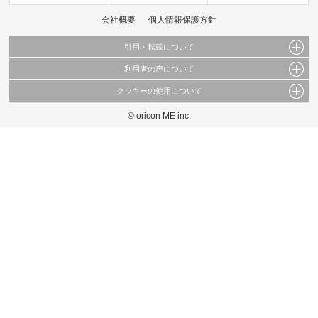
会社概要
個人情報保護方針
引用・転載について
利用者の声について
当サイトで公開されている情報（文字、写真、イラスト、画像データ等）及びこれらの配
置・編集および構造などについての著作権は株式会社oricon MEに帰属しております。
クッキーの使用について
当サイトに掲載している内容はすべてサービスの利用者が提出された見解・感想です。
これらの情報を権利者の許可なく無断転載・複製などの二次利用を行うことは固く禁じて
弊社が内容について正確性を含め一切保証するものではありません。
おります。
© oricon ME inc.
このサイトでは Cookie を使用して、ユーザーに合わせたコンテンツや広告の表示、ソー
弊社の見解・ 意見ではないことをご理解いただいた上でご覧ください。
シャル メディア機能の提供、広告の表示回数やクリック数の測定を行っています。
また、ユーザーによるサイトの利用状況についても情報を収集し、ソーシャル メディア
や広告配信、データ解析の各パートナーに提供しています。
各パートナーは、この情報とユーザーが各パートナーに提供した他の情報や、ユーザーが
各パートナーのサービスを使用したときに収集した他の情報を組み合わせて使用すること
があります。