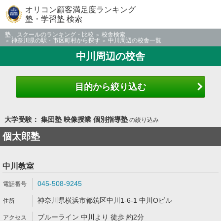
オリコン顧客満足度ランキング
塾・学習塾 検索
塾、スクールのランキング・比較
校舎検索
神奈川県の駅・市区町村から探す
中川周辺の校舎一覧
中川周辺の校舎
目的から絞り込む
大学受験： 集団塾 映像授業 個別指導塾
の絞り込み
個太郎塾
中川教室
045-508-9245
神奈川県横浜市都筑区中川1-6-1 中川Oビル
ブルーライン 中川より 徒歩 約2分