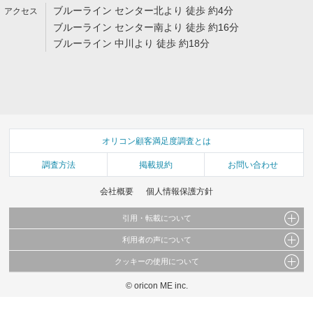
ブルーライン センター北より 徒歩 約4分
ブルーライン センター南より 徒歩 約16分
ブルーライン 中川より 徒歩 約18分
オリコン顧客満足度調査とは
調査方法
掲載規約
お問い合わせ
会社概要
個人情報保護方針
引用・転載について
利用者の声について
当サイトで公開されている情報（文字、写真、イラスト、画像データ等）及びこれらの配
置・編集および構造などについての著作権は株式会社oricon MEに帰属しております。
クッキーの使用について
当サイトに掲載している内容はすべてサービスの利用者が提出された見解・感想です。
これらの情報を権利者の許可なく無断転載・複製などの二次利用を行うことは固く禁じて
弊社が内容について正確性を含め一切保証するものではありません。
おります。
© oricon ME inc.
このサイトでは Cookie を使用して、ユーザーに合わせたコンテンツや広告の表示、ソー
弊社の見解・ 意見ではないことをご理解いただいた上でご覧ください。
シャル メディア機能の提供、広告の表示回数やクリック数の測定を行っています。
また、ユーザーによるサイトの利用状況についても情報を収集し、ソーシャル メディア