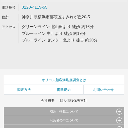
0120-4119-55
神奈川県横浜市都筑区すみれが丘20-5
グリーンライン 北山田より 徒歩 約16分
ブルーライン 中川より 徒歩 約19分
ブルーライン センター北より 徒歩 約20分
オリコン顧客満足度調査とは
調査方法
掲載規約
お問い合わせ
会社概要
個人情報保護方針
引用・転載について
利用者の声について
当サイトで公開されている情報（文字、写真、イラスト、画像データ等）及びこれらの配
置・編集および構造などについての著作権は株式会社oricon MEに帰属しております。