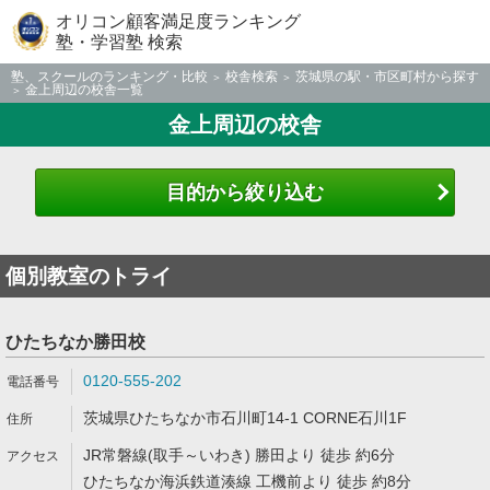
オリコン顧客満足度ランキング
塾・学習塾 検索
塾、スクールのランキング・比較
校舎検索
茨城県の駅・市区町村から探す
金上周辺の校舎一覧
金上周辺の校舎
目的から絞り込む
個別教室のトライ
ひたちなか勝田校
0120-555-202
茨城県ひたちなか市石川町14-1 CORNE石川1F
JR常磐線(取手～いわき) 勝田より 徒歩 約6分
ひたちなか海浜鉄道湊線 工機前より 徒歩 約8分