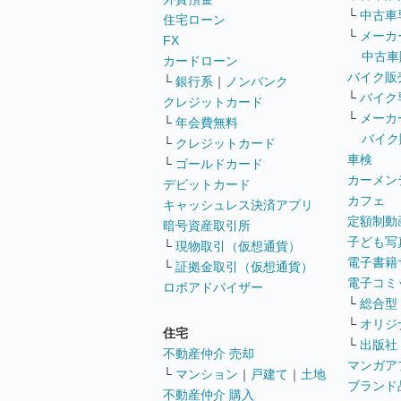
└
中古車
住宅ローン
└
メーカ
FX
中古車
カードローン
バイク販
└
銀行系
｜
ノンバンク
└
バイク
クレジットカード
└
メーカ
└
年会費無料
バイク
└
クレジットカード
車検
└
ゴールドカード
カーメン
デビットカード
カフェ
キャッシュレス決済アプリ
定額制動
暗号資産取引所
子ども写
└
現物取引（仮想通貨）
電子書籍
└
証拠金取引（仮想通貨）
電子コミ
ロボアドバイザー
└
総合型
└
オリジ
住宅
└
出版社
不動産仲介 売却
マンガア
└
マンション
｜
戸建て
｜
土地
ブランド
不動産仲介 購入