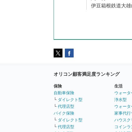
伊豆箱根鉄道大雄山
オリコン顧客満足度ランキング
保険
生活
自動車保険
ウォータ
└
ダイレクト型
浄水型
└
代理店型
ウォータ
バイク保険
家事代行
└
ダイレクト型
ハウスク
└
代理店型
コインラ