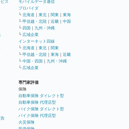
ービス
モバイルデータ通信
ト
プロバイダ
└
北海道
｜
東北
｜
関東
｜
東海
└
甲信越・北陸
｜
近畿
｜
中国
└
四国
｜
九州・沖縄
職
└
広域企業
インターネット回線
遣
└
北海道
｜
東北
｜
関東
└
甲信越・北陸
｜
東海
｜
近畿
ス
└
中国・四国
｜
九州・沖縄
└
広域企業
専門家評価
ト
保険
自動車保険 ダイレクト型
自動車保険 代理店型
バイク保険 ダイレクト型
バイク保険 代理店型
広告
火災保険
学資保険