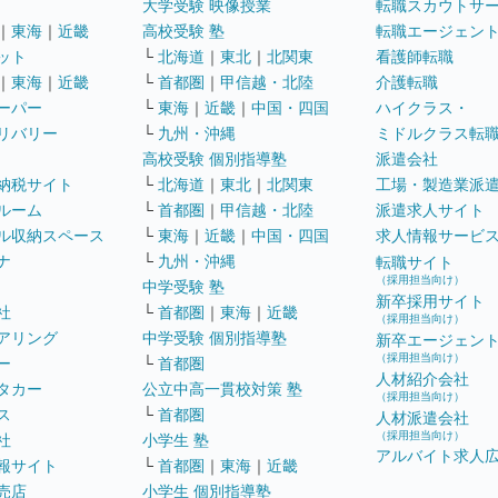
大学受験 映像授業
転職スカウトサ
｜
東海
｜
近畿
高校受験 塾
転職エージェン
ット
└
北海道
｜
東北
｜
北関東
看護師転職
｜
東海
｜
近畿
└
首都圏
｜
甲信越・北陸
介護転職
ーパー
└
東海
｜
近畿
｜
中国・四国
ハイクラス・
リバリー
└
九州・沖縄
ミドルクラス転
高校受験 個別指導塾
派遣会社
納税サイト
└
北海道
｜
東北
｜
北関東
工場・製造業派
ルーム
└
首都圏
｜
甲信越・北陸
派遣求人サイト
ル収納スペース
└
東海
｜
近畿
｜
中国・四国
求人情報サービ
ナ
└
九州・沖縄
転職サイト
（採用担当向け）
中学受験 塾
新卒採用サイト
社
└
首都圏
｜
東海
｜
近畿
（採用担当向け）
アリング
中学受験 個別指導塾
新卒エージェン
（採用担当向け）
ー
└
首都圏
人材紹介会社
タカー
公立中高一貫校対策 塾
（採用担当向け）
ス
└
首都圏
人材派遣会社
（採用担当向け）
社
小学生 塾
アルバイト求人
報サイト
└
首都圏
｜
東海
｜
近畿
売店
小学生 個別指導塾