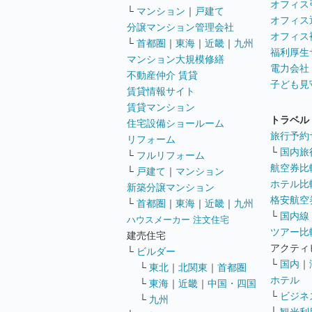
オフィス
└
マンション
｜
戸建て
オフィス
分譲マンション管理会社
オフィス
└
首都圏
｜
東海
｜
近畿
｜
九州
福利厚生
マンション大規模修繕
電力会社
不動産仲介 賃貸
子ども見
賃貸情報サイト
賃貸マンション
トラベル
住宅設備ショールーム
旅行予約
リフォーム
└
国内旅
└
フルリフォーム
航空券比
└
戸建て
｜
マンション
ホテル比
新築分譲マンション
格安航空券
└
首都圏
｜
東海
｜
近畿
｜
九州
└
国内線
ハウスメーカー 注文住宅
ツアー比
建売住宅
アクティ
└
ビルダー
└
国内
｜
└
東北
｜
北関東
｜
首都圏
ホテル
└
東海
｜
近畿
｜
中国・四国
└
ビジネ
└
九州