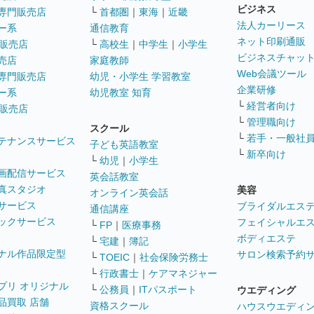
ビジネス
専門販売店
└
首都圏
｜
東海
｜
近畿
法人カーリース
ー系
通信教育
ネット印刷通販
販売店
└
高校生
｜
中学生
｜
小学生
ビジネスチャッ
売店
家庭教師
Web会議ツール
専門販売店
幼児・小学生 学習教室
企業研修
ー系
幼児教室 知育
└
経営者向け
販売店
└
管理職向け
スクール
└
若手・一般社
テナンスサービス
子ども英語教室
└
新卒向け
└
幼児
｜
小学生
画配信サービス
英会話教室
真スタジオ
美容
オンライン英会話
サービス
ブライダルエス
通信講座
ックサービス
フェイシャルエ
└
FP
｜
医療事務
ボディエステ
└
宅建
｜
簿記
ナル作品限定型
サロン検索予約
└
TOEIC
｜
社会保険労務士
└
行政書士
｜
ケアマネジャー
プリ オリジナル
└
公務員
｜
ITパスポート
ウエディング
品買取 店舗
資格スクール
ハウスウエディ