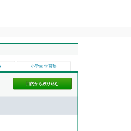
塾
小学生 学習塾