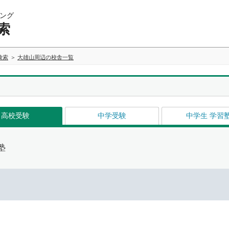
ング
索
検索
大雄山周辺の校舎一覧
高校受験
中学受験
中学生 学習
塾