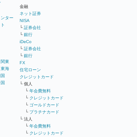
グ
金融
ネット証券
ウンター
NISA
イト
└
証券会社
リ
└
銀行
iDeCo
└
証券会社
└
銀行
｜
関東
FX
｜
東海
住宅ローン
四国
クレジットカード
全国
└ 個人
ス
└
年会費無料
└
クレジットカード
└
ゴールドカード
└
プラチナカード
└ 法人
└
年会費無料
└
クレジットカード