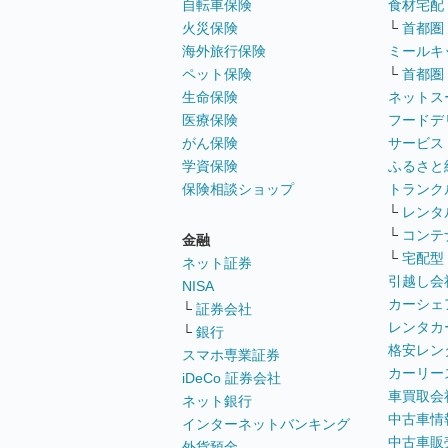
自転車保険
食材宅配
火災保険
└
首都圏
海外旅行保険
ミールキ
ペット保険
└
首都圏
生命保険
ネットス
医療保険
フードデ
がん保険
サービス
学資保険
ふるさと
保険相談ショップ
トランク
└
レンタ
└
コンテ
金融
└
宅配型
ネット証券
引越し会
NISA
カーシェ
└
証券会社
レンタカ
└
銀行
格安レン
スマホ専業証券
カーリー
iDeCo 証券会社
車買取会
ネット銀行
中古車情
インターネットバンキング
中古車販
外貨預金