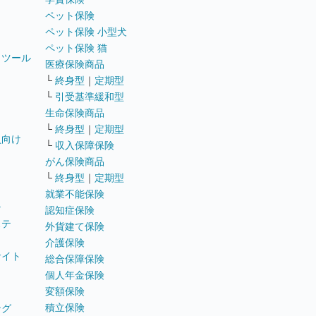
ペット保険
ペット保険 小型犬
ペット保険 猫
トツール
医療保険商品
└
終身型
｜
定期型
└
引受基準緩和型
生命保険商品
└
終身型
｜
定期型
員向け
└
収入保障保険
がん保険商品
└
終身型
｜
定期型
就業不能保険
テ
認知症保険
ステ
外貨建て保険
介護保険
サイト
総合保障保険
個人年金保険
変額保険
積立保険
ング