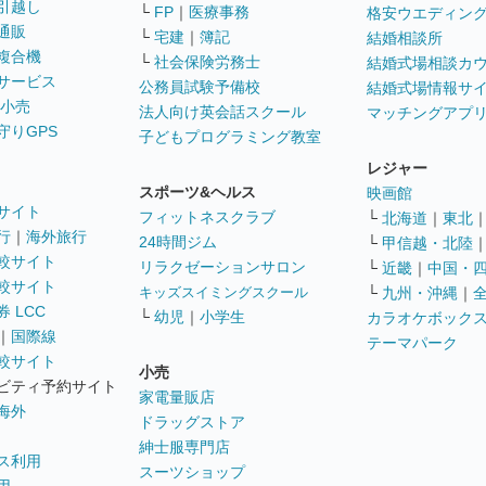
引越し
└
FP
｜
医療事務
格安ウエディン
通販
└
宅建
｜
簿記
結婚相談所
複合機
└
社会保険労務士
結婚式場相談カ
サービス
公務員試験予備校
結婚式場情報サ
 小売
法人向け英会話スクール
マッチングアプ
守りGPS
子どもプログラミング教室
レジャー
スポーツ&ヘルス
映画館
サイト
フィットネスクラブ
└
北海道
｜
東北
行
｜
海外旅行
24時間ジム
└
甲信越・北陸
較サイト
リラクゼーションサロン
└
近畿
｜
中国・
較サイト
キッズスイミングスクール
└
九州・沖縄
｜
 LCC
└
幼児
｜
小学生
カラオケボック
｜
国際線
テーマパーク
較サイト
小売
ビティ予約サイト
家電量販店
海外
ドラッグストア
紳士服専門店
ス利用
スーツショップ