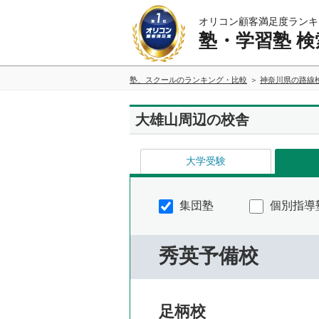
オリコン顧客満足度ランキ
塾・学習塾 検
塾、スクールのランキング・比較
神奈川県の路線
大雄山周辺の校舎
大学受験
集団塾
個別指導
秀英予備校
足柄校