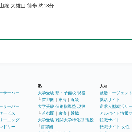
線 大雄山 徒歩 約18分
塾
人材
ーサーバー
大学受験 塾・予備校 現役
就活エージェン
└
首都圏
｜
東海
｜
近畿
就活サイト
ーサーバー
大学受験 個別指導塾 現役
逆求人型就活サ
サービス
└
首都圏
｜
東海
｜
近畿
アルバイト情報
リーニング
大学受験 難関大学特化型 現役
転職サイト
ンドリー
└
首都圏
転職サイト 女性