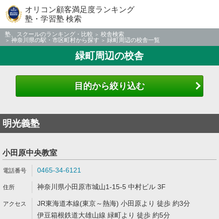
オリコン顧客満足度ランキング
塾・学習塾 検索
塾、スクールのランキング・比較
校舎検索
神奈川県の駅・市区町村から探す
緑町周辺の校舎一覧
緑町周辺の校舎
目的から絞り込む
明光義塾
小田原中央教室
0465-34-6121
神奈川県小田原市城山1-15-5 中村ビル 3F
JR東海道本線(東京～熱海) 小田原より 徒歩 約3分
伊豆箱根鉄道大雄山線 緑町より 徒歩 約5分