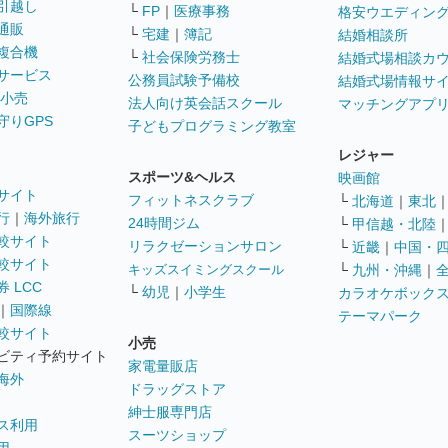
引越し
└
FP
｜
医療事務
格安ウエディン
通販
└
宅建
｜
簿記
結婚相談所
複合機
└
社会保険労務士
結婚式場相談カ
サービス
公務員試験予備校
結婚式場情報サ
 小売
法人向け英会話スクール
マッチングアプ
守りGPS
子どもプログラミング教室
レジャー
スポーツ&ヘルス
映画館
サイト
フィットネスクラブ
└
北海道
｜
東北
行
｜
海外旅行
24時間ジム
└
甲信越・北陸
較サイト
リラクゼーションサロン
└
近畿
｜
中国・
較サイト
キッズスイミングスクール
└
九州・沖縄
｜
 LCC
└
幼児
｜
小学生
カラオケボック
｜
国際線
テーマパーク
較サイト
小売
ビティ予約サイト
家電量販店
海外
ドラッグストア
紳士服専門店
ス利用
スーツショップ