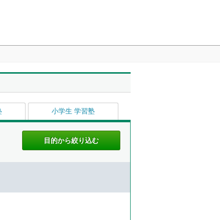
塾
小学生 学習塾