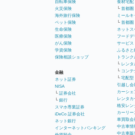
自転車保険
食材宅配
火災保険
└
首都圏
海外旅行保険
ミールキ
ペット保険
└
首都圏
生命保険
ネットス
医療保険
フードデ
がん保険
サービス
学資保険
ふるさと
保険相談ショップ
トランク
└
レンタ
└
コンテ
金融
└
宅配型
ネット証券
引越し会
NISA
カーシェ
└
証券会社
レンタカ
└
銀行
格安レン
スマホ専業証券
カーリー
iDeCo 証券会社
車買取会
ネット銀行
中古車情
インターネットバンキング
中古車販
外貨預金