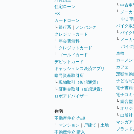
└
中古車
住宅ローン
└
メーカ
FX
中古車
カードローン
バイク販
└
銀行系
｜
ノンバンク
└
バイク
クレジットカード
└
メーカ
└
年会費無料
バイク
└
クレジットカード
車検
└
ゴールドカード
カーメン
デビットカード
カフェ
キャッシュレス決済アプリ
定額制動
暗号資産取引所
子ども写
└
現物取引（仮想通貨）
電子書籍
└
証拠金取引（仮想通貨）
電子コミ
ロボアドバイザー
└
総合型
└
オリジ
住宅
└
出版社
不動産仲介 売却
マンガア
└
マンション
｜
戸建て
｜
土地
ブランド
不動産仲介 購入