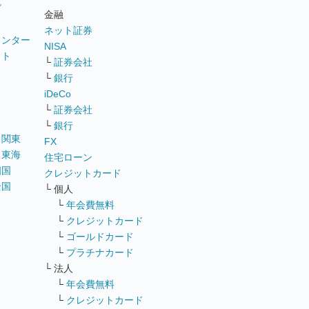
グ
金融
ネット証券
ウンター
NISA
イト
└
証券会社
リ
└
銀行
iDeCo
└
証券会社
└
銀行
｜
関東
FX
｜
東海
住宅ローン
四国
クレジットカード
全国
└ 個人
ス
└
年会費無料
└
クレジットカード
└
ゴールドカード
└
プラチナカード
└ 法人
└
年会費無料
└
クレジットカード