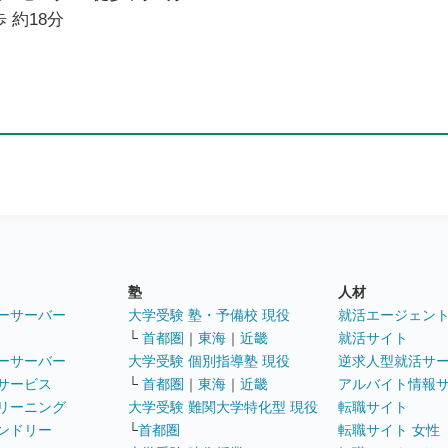
 約18分
塾
人材
ーサーバー
大学受験 塾・予備校 現役
就活エージェン
└
首都圏
｜
東海
｜
近畿
就活サイト
ーサーバー
大学受験 個別指導塾 現役
逆求人型就活サ
サービス
└
首都圏
｜
東海
｜
近畿
アルバイト情報
リーニング
大学受験 難関大学特化型 現役
転職サイト
ンドリー
└
首都圏
転職サイト 女性