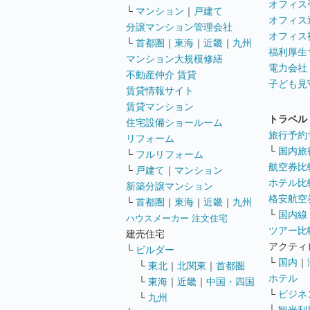
オフィス
└
マンション
｜
戸建て
オフィス
分譲マンション管理会社
オフィス
└
首都圏
｜
東海
｜
近畿
｜
九州
福利厚生
マンション大規模修繕
電力会社
不動産仲介 賃貸
子ども見
賃貸情報サイト
賃貸マンション
トラベル
住宅設備ショールーム
旅行予約
リフォーム
└
国内旅
└
フルリフォーム
航空券比
└
戸建て
｜
マンション
ホテル比
新築分譲マンション
格安航空券
└
首都圏
｜
東海
｜
近畿
｜
九州
└
国内線
ハウスメーカー 注文住宅
ツアー比
建売住宅
アクティ
└
ビルダー
└
国内
｜
└
東北
｜
北関東
｜
首都圏
ホテル
└
東海
｜
近畿
｜
中国・四国
└
ビジネ
└
九州