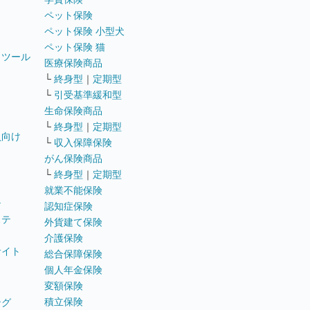
ペット保険
ペット保険 小型犬
ペット保険 猫
トツール
医療保険商品
└
終身型
｜
定期型
└
引受基準緩和型
生命保険商品
└
終身型
｜
定期型
員向け
└
収入保障保険
がん保険商品
└
終身型
｜
定期型
就業不能保険
テ
認知症保険
ステ
外貨建て保険
介護保険
サイト
総合保障保険
個人年金保険
変額保険
積立保険
ング