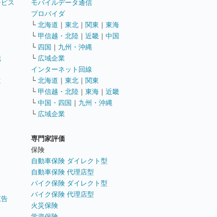
ービス
モバイルデータ通信
ト
プロバイダ
└
北海道
｜
東北
｜
関東
｜
東海
└
甲信越・北陸
｜
近畿
｜
中国
└
四国
｜
九州・沖縄
職
└
広域企業
インターネット回線
遣
└
北海道
｜
東北
｜
関東
└
甲信越・北陸
｜
東海
｜
近畿
ス
└
中国・四国
｜
九州・沖縄
└
広域企業
専門家評価
ト
保険
自動車保険 ダイレクト型
自動車保険 代理店型
バイク保険 ダイレクト型
バイク保険 代理店型
広告
火災保険
学資保険