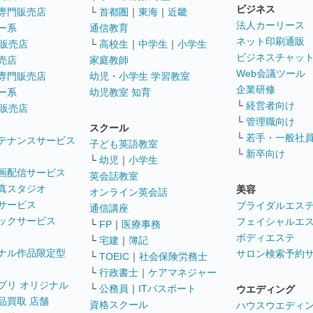
ビジネス
専門販売店
└
首都圏
｜
東海
｜
近畿
法人カーリース
ー系
通信教育
ネット印刷通販
販売店
└
高校生
｜
中学生
｜
小学生
ビジネスチャッ
売店
家庭教師
Web会議ツール
専門販売店
幼児・小学生 学習教室
企業研修
ー系
幼児教室 知育
└
経営者向け
販売店
└
管理職向け
スクール
└
若手・一般社
テナンスサービス
子ども英語教室
└
新卒向け
└
幼児
｜
小学生
画配信サービス
英会話教室
真スタジオ
美容
オンライン英会話
サービス
ブライダルエス
通信講座
ックサービス
フェイシャルエ
└
FP
｜
医療事務
ボディエステ
└
宅建
｜
簿記
ナル作品限定型
サロン検索予約
└
TOEIC
｜
社会保険労務士
└
行政書士
｜
ケアマネジャー
プリ オリジナル
└
公務員
｜
ITパスポート
ウエディング
品買取 店舗
資格スクール
ハウスウエディ