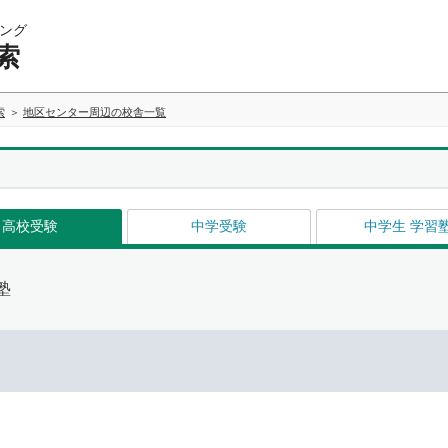
ング
索
索
地区センター周辺の校舎一覧
高校受験
中学受験
中学生 学習
塾