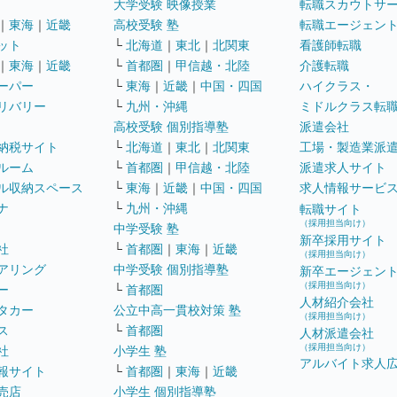
大学受験 映像授業
転職スカウトサ
｜
東海
｜
近畿
高校受験 塾
転職エージェン
ット
└
北海道
｜
東北
｜
北関東
看護師転職
｜
東海
｜
近畿
└
首都圏
｜
甲信越・北陸
介護転職
ーパー
└
東海
｜
近畿
｜
中国・四国
ハイクラス・
リバリー
└
九州・沖縄
ミドルクラス転
高校受験 個別指導塾
派遣会社
納税サイト
└
北海道
｜
東北
｜
北関東
工場・製造業派
ルーム
└
首都圏
｜
甲信越・北陸
派遣求人サイト
ル収納スペース
└
東海
｜
近畿
｜
中国・四国
求人情報サービ
ナ
└
九州・沖縄
転職サイト
（採用担当向け）
中学受験 塾
新卒採用サイト
社
└
首都圏
｜
東海
｜
近畿
（採用担当向け）
アリング
中学受験 個別指導塾
新卒エージェン
（採用担当向け）
ー
└
首都圏
人材紹介会社
タカー
公立中高一貫校対策 塾
（採用担当向け）
ス
└
首都圏
人材派遣会社
（採用担当向け）
社
小学生 塾
アルバイト求人
報サイト
└
首都圏
｜
東海
｜
近畿
売店
小学生 個別指導塾