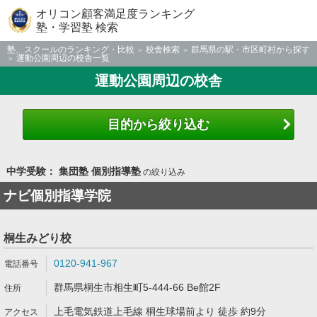
オリコン顧客満足度ランキング
塾・学習塾 検索
塾、スクールのランキング・比較
校舎検索
群馬県の駅・市区町村から探す
運動公園周辺の校舎一覧
運動公園周辺の校舎
目的から絞り込む
中学受験： 集団塾 個別指導塾
の絞り込み
ナビ個別指導学院
桐生みどり校
0120-941-967
群馬県桐生市相生町5-444-66 Be館2F
上毛電気鉄道上毛線 桐生球場前より 徒歩 約9分