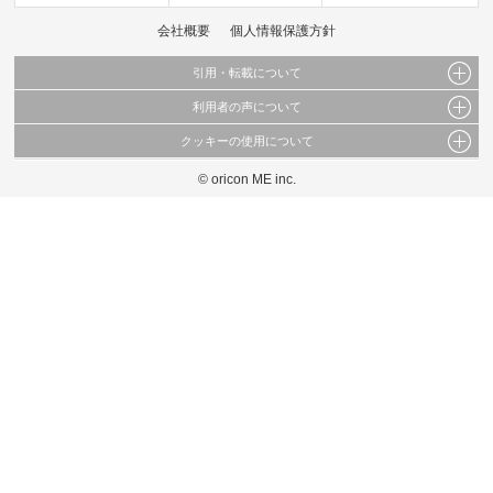
会社概要
個人情報保護方針
引用・転載について
利用者の声について
当サイトで公開されている情報（文字、写真、イラスト、画像データ等）及びこれらの配
置・編集および構造などについての著作権は株式会社oricon MEに帰属しております。
クッキーの使用について
当サイトに掲載している内容はすべてサービスの利用者が提出された見解・感想です。
これらの情報を権利者の許可なく無断転載・複製などの二次利用を行うことは固く禁じて
弊社が内容について正確性を含め一切保証するものではありません。
おります。
© oricon ME inc.
このサイトでは Cookie を使用して、ユーザーに合わせたコンテンツや広告の表示、ソー
弊社の見解・ 意見ではないことをご理解いただいた上でご覧ください。
シャル メディア機能の提供、広告の表示回数やクリック数の測定を行っています。
また、ユーザーによるサイトの利用状況についても情報を収集し、ソーシャル メディア
や広告配信、データ解析の各パートナーに提供しています。
各パートナーは、この情報とユーザーが各パートナーに提供した他の情報や、ユーザーが
各パートナーのサービスを使用したときに収集した他の情報を組み合わせて使用すること
があります。