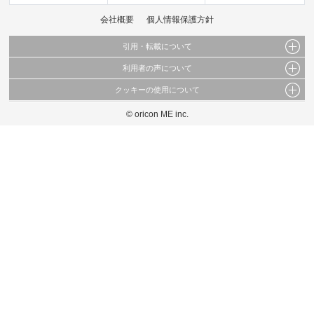
会社概要
個人情報保護方針
引用・転載について
利用者の声について
当サイトで公開されている情報（文字、写真、イラスト、画像データ等）及びこれらの配
置・編集および構造などについての著作権は株式会社oricon MEに帰属しております。
クッキーの使用について
当サイトに掲載している内容はすべてサービスの利用者が提出された見解・感想です。
これらの情報を権利者の許可なく無断転載・複製などの二次利用を行うことは固く禁じて
弊社が内容について正確性を含め一切保証するものではありません。
おります。
© oricon ME inc.
このサイトでは Cookie を使用して、ユーザーに合わせたコンテンツや広告の表示、ソー
弊社の見解・ 意見ではないことをご理解いただいた上でご覧ください。
シャル メディア機能の提供、広告の表示回数やクリック数の測定を行っています。
また、ユーザーによるサイトの利用状況についても情報を収集し、ソーシャル メディア
や広告配信、データ解析の各パートナーに提供しています。
各パートナーは、この情報とユーザーが各パートナーに提供した他の情報や、ユーザーが
各パートナーのサービスを使用したときに収集した他の情報を組み合わせて使用すること
があります。