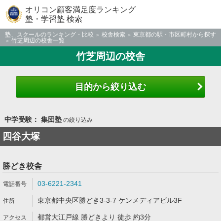
オリコン顧客満足度ランキング
塾・学習塾 検索
塾、スクールのランキング・比較
校舎検索
東京都の駅・市区町村から探す
竹芝周辺の校舎一覧
竹芝周辺の校舎
目的から絞り込む
中学受験： 集団塾
の絞り込み
四谷大塚
勝どき校舎
03-6221-2341
東京都中央区勝どき3-3-7 ケンメディアビル3F
都営大江戸線 勝どきより 徒歩 約3分