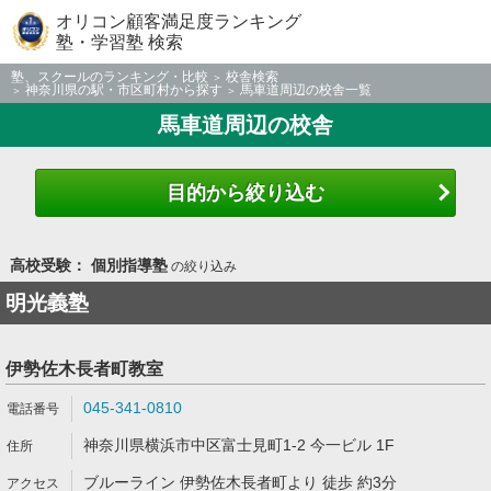
オリコン顧客満足度ランキング
塾・学習塾 検索
塾、スクールのランキング・比較
校舎検索
神奈川県の駅・市区町村から探す
馬車道周辺の校舎一覧
馬車道周辺の校舎
目的から絞り込む
高校受験： 個別指導塾
の絞り込み
明光義塾
伊勢佐木長者町教室
045-341-0810
神奈川県横浜市中区富士見町1-2 今一ビル 1F
ブルーライン 伊勢佐木長者町より 徒歩 約3分