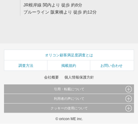
JR根岸線 関内より 徒歩 約8分
ブルーライン 阪東橋より 徒歩 約12分
オリコン顧客満足度調査とは
調査方法
掲載規約
お問い合わせ
会社概要
個人情報保護方針
引用・転載について
利用者の声について
当サイトで公開されている情報（文字、写真、イラスト、画像データ等）及びこれらの配
置・編集および構造などについての著作権は株式会社oricon MEに帰属しております。
クッキーの使用について
当サイトに掲載している内容はすべてサービスの利用者が提出された見解・感想です。
これらの情報を権利者の許可なく無断転載・複製などの二次利用を行うことは固く禁じて
弊社が内容について正確性を含め一切保証するものではありません。
おります。
© oricon ME inc.
このサイトでは Cookie を使用して、ユーザーに合わせたコンテンツや広告の表示、ソー
弊社の見解・ 意見ではないことをご理解いただいた上でご覧ください。
シャル メディア機能の提供、広告の表示回数やクリック数の測定を行っています。
また、ユーザーによるサイトの利用状況についても情報を収集し、ソーシャル メディア
や広告配信、データ解析の各パートナーに提供しています。