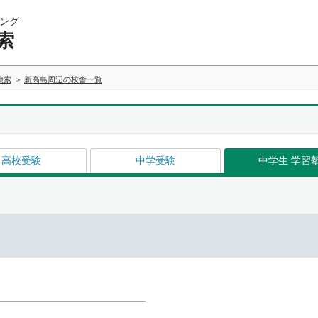
ング
索
検索
新高島周辺の校舎一覧
高校受験
中学受験
中学生 学習