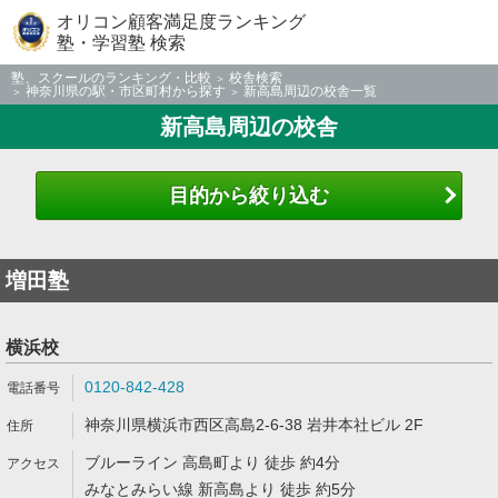
オリコン顧客満足度ランキング
塾・学習塾 検索
塾、スクールのランキング・比較
校舎検索
神奈川県の駅・市区町村から探す
新高島周辺の校舎一覧
新高島周辺の校舎
目的から絞り込む
増田塾
横浜校
0120-842-428
神奈川県横浜市西区高島2-6-38 岩井本社ビル 2F
ブルーライン 高島町より 徒歩 約4分
みなとみらい線 新高島より 徒歩 約5分