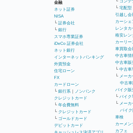
└
コンテ
金融
└
宅配型
ネット証券
引越し会
NISA
カーシェ
└
証券会社
レンタカ
└
銀行
格安レン
スマホ専業証券
カーリー
iDeCo 証券会社
車買取会
ネット銀行
中古車情
インターネットバンキング
中古車販
外貨預金
└
中古車
住宅ローン
└
メーカ
FX
中古車
カードローン
バイク販
└
銀行系
｜
ノンバンク
└
バイク
クレジットカード
└
メーカ
└
年会費無料
バイク
└
クレジットカード
車検
└
ゴールドカード
カーメン
デビットカード
カフェ
キャッシュレス決済アプリ