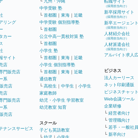
ナ
└
九州・沖縄
転職サイト
（採用担当向け）
中学受験 塾
新卒採用サイト
社
└
首都圏
｜
東海
｜
近畿
（採用担当向け）
アリング
中学受験 個別指導塾
新卒エージェン
（採用担当向け）
ー
└
首都圏
人材紹介会社
タカー
公立中高一貫校対策 塾
（採用担当向け）
ス
└
首都圏
人材派遣会社
（採用担当向け）
社
小学生 塾
アルバイト求人
報サイト
└
首都圏
｜
東海
｜
近畿
売店
小学生 個別指導塾
ビジネス
専門販売店
└
首都圏
｜
東海
｜
近畿
法人カーリース
ー系
通信教育
ネット印刷通販
販売店
└
高校生
｜
中学生
｜
小学生
ビジネスチャッ
売店
家庭教師
Web会議ツール
専門販売店
幼児・小学生 学習教室
企業研修
ー系
幼児教室 知育
└
経営者向け
販売店
└
管理職向け
スクール
└
若手・一般社
テナンスサービス
子ども英語教室
└
新卒向け
└
幼児
｜
小学生