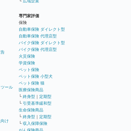
└
広域企業
専門家評価
ト
保険
自動車保険 ダイレクト型
自動車保険 代理店型
バイク保険 ダイレクト型
バイク保険 代理店型
広告
火災保険
学資保険
ペット保険
ペット保険 小型犬
ペット保険 猫
トツール
医療保険商品
└
終身型
｜
定期型
└
引受基準緩和型
生命保険商品
└
終身型
｜
定期型
員向け
└
収入保障保険
がん保険商品