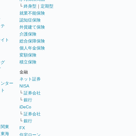
└
終身型
｜
定期型
就業不能保険
テ
認知症保険
ステ
外貨建て保険
介護保険
サイト
総合保障保険
個人年金保険
変額保険
積立保険
ング
グ
金融
ネット証券
ウンター
NISA
イト
└
証券会社
リ
└
銀行
iDeCo
└
証券会社
└
銀行
｜
関東
FX
｜
東海
住宅ローン