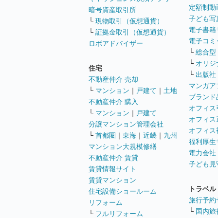
定額制動
暗号資産取引所
子ども写
└
現物取引（仮想通貨）
電子書籍
└
証拠金取引（仮想通貨）
電子コミ
ロボアドバイザー
└
総合型
└
オリジ
住宅
└
出版社
不動産仲介 売却
マンガア
└
マンション
｜
戸建て
｜
土地
ブランド
不動産仲介 購入
オフィス
└
マンション
｜
戸建て
オフィス
分譲マンション管理会社
オフィス
└
首都圏
｜
東海
｜
近畿
｜
九州
福利厚生
マンション大規模修繕
電力会社
不動産仲介 賃貸
子ども見
賃貸情報サイト
賃貸マンション
トラベル
住宅設備ショールーム
旅行予約
リフォーム
└
国内旅
└
フルリフォーム