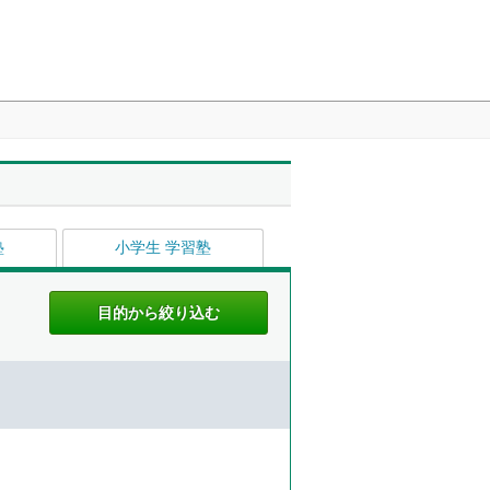
塾
小学生 学習塾