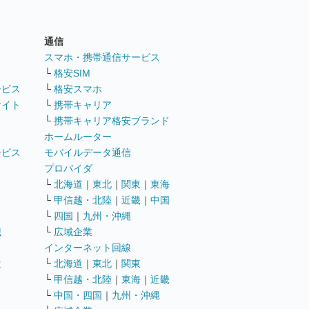
通信
ト
スマホ・携帯通信サービス
└
格安SIM
ービス
└
格安スマホ
サイト
└
携帯キャリア
└
携帯キャリア格安ブランド
ホームルーター
ービス
モバイルデータ通信
ト
プロバイダ
└
北海道
｜
東北
｜
関東
｜
東海
└
甲信越・北陸
｜
近畿
｜
中国
└
四国
｜
九州・沖縄
職
└
広域企業
インターネット回線
遣
└
北海道
｜
東北
｜
関東
└
甲信越・北陸
｜
東海
｜
近畿
ス
└
中国・四国
｜
九州・沖縄