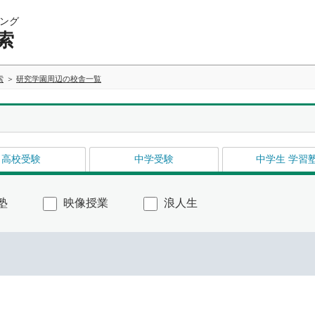
ング
索
索
研究学園周辺の校舎一覧
高校受験
中学受験
中学生 学習
塾
映像授業
浪人生
イ