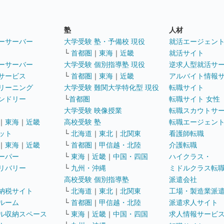
塾
人材
ーサーバー
大学受験 塾・予備校 現役
就活エージェン
└
首都圏
｜
東海
｜
近畿
就活サイト
ーサーバー
大学受験 個別指導塾 現役
逆求人型就活サ
サービス
└
首都圏
｜
東海
｜
近畿
アルバイト情報
リーニング
大学受験 難関大学特化型 現役
転職サイト
ンドリー
└
首都圏
転職サイト 女性
大学受験 映像授業
転職スカウトサ
｜
東海
｜
近畿
高校受験 塾
転職エージェン
ット
└
北海道
｜
東北
｜
北関東
看護師転職
｜
東海
｜
近畿
└
首都圏
｜
甲信越・北陸
介護転職
ーパー
└
東海
｜
近畿
｜
中国・四国
ハイクラス・
リバリー
└
九州・沖縄
ミドルクラス転
高校受験 個別指導塾
派遣会社
納税サイト
└
北海道
｜
東北
｜
北関東
工場・製造業派
ルーム
└
首都圏
｜
甲信越・北陸
派遣求人サイト
ル収納スペース
└
東海
｜
近畿
｜
中国・四国
求人情報サービ