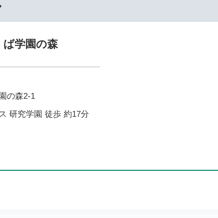
ル
くば学園の森
の森2-1
 研究学園 徒歩 約17分