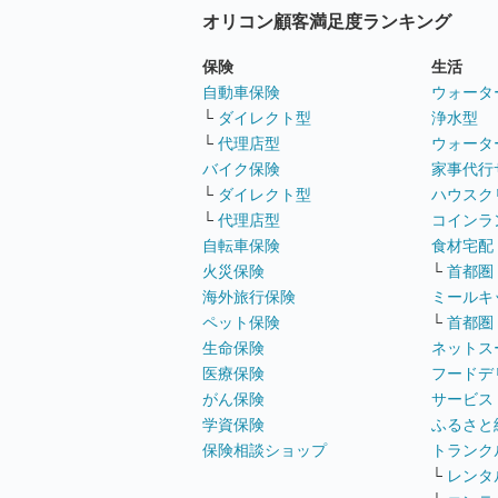
オリコン顧客満足度ランキング
保険
生活
自動車保険
ウォータ
└
ダイレクト型
浄水型
└
代理店型
ウォータ
バイク保険
家事代行
└
ダイレクト型
ハウスク
└
代理店型
コインラ
自転車保険
食材宅配
火災保険
└
首都圏
海外旅行保険
ミールキ
ペット保険
└
首都圏
生命保険
ネットス
医療保険
フードデ
がん保険
サービス
学資保険
ふるさと
保険相談ショップ
トランク
└
レンタ