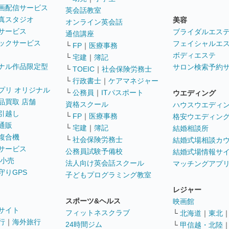
画配信サービス
英会話教室
真スタジオ
美容
オンライン英会話
サービス
ブライダルエス
通信講座
ックサービス
フェイシャルエ
└
FP
｜
医療事務
ボディエステ
└
宅建
｜
簿記
ナル作品限定型
サロン検索予約
└
TOEIC
｜
社会保険労務士
└
行政書士
｜
ケアマネジャー
プリ オリジナル
└
公務員
｜
ITパスポート
ウエディング
品買取 店舗
資格スクール
ハウスウエディ
引越し
└
FP
｜
医療事務
格安ウエディン
通販
└
宅建
｜
簿記
結婚相談所
複合機
└
社会保険労務士
結婚式場相談カ
サービス
公務員試験予備校
結婚式場情報サ
 小売
法人向け英会話スクール
マッチングアプ
守りGPS
子どもプログラミング教室
レジャー
スポーツ&ヘルス
映画館
サイト
フィットネスクラブ
└
北海道
｜
東北
行
｜
海外旅行
24時間ジム
└
甲信越・北陸