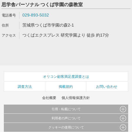
思学舎パーソナル つくば学園の森教室
029-893-5032
茨城県つくば市学園の森2-1
つくばエクスプレス 研究学園より 徒歩 約17分
オリコン顧客満足度調査とは
調査方法
掲載規約
お問い合わせ
会社概要
個人情報保護方針
引用・転載について
利用者の声について
当サイトで公開されている情報（文字、写真、イラスト、画像データ等）及びこれらの配
置・編集および構造などについての著作権は株式会社oricon MEに帰属しております。
クッキーの使用について
当サイトに掲載している内容はすべてサービスの利用者が提出された見解・感想です。
これらの情報を権利者の許可なく無断転載・複製などの二次利用を行うことは固く禁じて