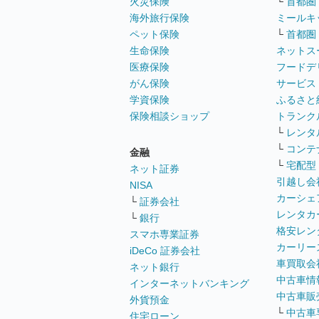
火災保険
└
首都圏
海外旅行保険
ミールキ
ペット保険
└
首都圏
生命保険
ネットス
医療保険
フードデ
がん保険
サービス
学資保険
ふるさと
保険相談ショップ
トランク
└
レンタ
└
コンテ
金融
└
宅配型
ネット証券
引越し会
NISA
カーシェ
└
証券会社
レンタカ
└
銀行
格安レン
スマホ専業証券
カーリー
iDeCo 証券会社
車買取会
ネット銀行
中古車情
インターネットバンキング
中古車販
外貨預金
└
中古車
住宅ローン