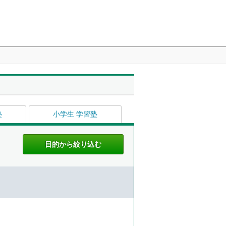
塾
小学生 学習塾