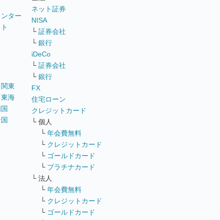
ネット証券
ウンター
NISA
イト
└
証券会社
リ
└
銀行
iDeCo
└
証券会社
└
銀行
｜
関東
FX
｜
東海
住宅ローン
四国
クレジットカード
全国
└ 個人
ス
└
年会費無料
└
クレジットカード
└
ゴールドカード
└
プラチナカード
└ 法人
└
年会費無料
└
クレジットカード
└
ゴールドカード