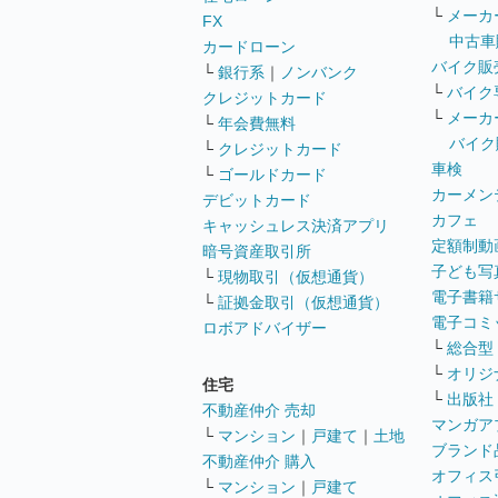
└
メーカ
FX
中古車
カードローン
バイク販
└
銀行系
｜
ノンバンク
└
バイク
クレジットカード
└
メーカ
└
年会費無料
バイク
└
クレジットカード
車検
└
ゴールドカード
カーメン
デビットカード
カフェ
キャッシュレス決済アプリ
定額制動
暗号資産取引所
子ども写
└
現物取引（仮想通貨）
電子書籍
└
証拠金取引（仮想通貨）
電子コミ
ロボアドバイザー
└
総合型
└
オリジ
住宅
└
出版社
不動産仲介 売却
マンガア
└
マンション
｜
戸建て
｜
土地
ブランド
不動産仲介 購入
オフィス
└
マンション
｜
戸建て