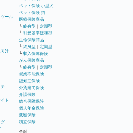
ペット保険 小型犬
ペット保険 猫
トツール
医療保険商品
└
終身型
｜
定期型
└
引受基準緩和型
生命保険商品
└
終身型
｜
定期型
員向け
└
収入保障保険
がん保険商品
└
終身型
｜
定期型
就業不能保険
テ
認知症保険
ステ
外貨建て保険
介護保険
サイト
総合保障保険
個人年金保険
変額保険
積立保険
ング
グ
金融