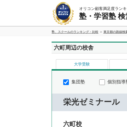
オリコン顧客満足度ランキ
塾・学習塾 検
塾、スクールのランキング・比較
東京都の路線検
六町周辺の校舎
大学受験
集団塾
個別指導
栄光ゼミナール
六町校