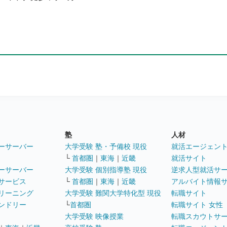
塾
人材
ーサーバー
大学受験 塾・予備校 現役
就活エージェン
└
首都圏
｜
東海
｜
近畿
就活サイト
ーサーバー
大学受験 個別指導塾 現役
逆求人型就活サ
サービス
└
首都圏
｜
東海
｜
近畿
アルバイト情報
リーニング
大学受験 難関大学特化型 現役
転職サイト
ンドリー
└
首都圏
転職サイト 女性
大学受験 映像授業
転職スカウトサ