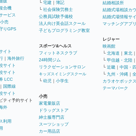
通販
└
宅建
｜
簿記
結婚相談所
複合機
└
社会保険労務士
結婚式場相談カ
サービス
公務員試験予備校
結婚式場情報サ
 小売
法人向け英会話スクール
マッチングアプ
守りGPS
子どもプログラミング教室
レジャー
スポーツ&ヘルス
映画館
サイト
フィットネスクラブ
└
北海道
｜
東北
行
｜
海外旅行
24時間ジム
└
甲信越・北陸
較サイト
リラクゼーションサロン
└
近畿
｜
中国・
較サイト
キッズスイミングスクール
└
九州・沖縄
｜
 LCC
└
幼児
｜
小学生
カラオケボック
｜
国際線
テーマパーク
較サイト
小売
ビティ予約サイト
家電量販店
海外
ドラッグストア
紳士服専門店
ス利用
スーツショップ
用
カー用品店