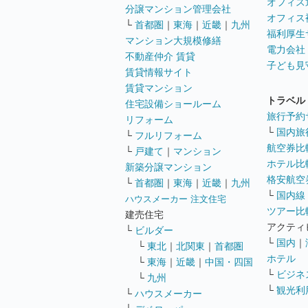
オフィス
分譲マンション管理会社
オフィス
└
首都圏
｜
東海
｜
近畿
｜
九州
福利厚生
マンション大規模修繕
電力会社
不動産仲介 賃貸
子ども見
賃貸情報サイト
賃貸マンション
トラベル
住宅設備ショールーム
旅行予約
リフォーム
└
国内旅
└
フルリフォーム
航空券比
└
戸建て
｜
マンション
ホテル比
新築分譲マンション
格安航空券
└
首都圏
｜
東海
｜
近畿
｜
九州
└
国内線
ハウスメーカー 注文住宅
ツアー比
建売住宅
アクティ
└
ビルダー
└
国内
｜
└
東北
｜
北関東
｜
首都圏
ホテル
└
東海
｜
近畿
｜
中国・四国
└
ビジネ
└
九州
└
観光利
└
ハウスメーカー