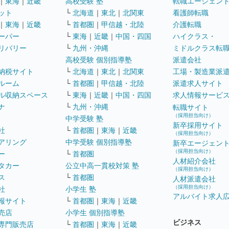
｜
東海
｜
近畿
高校受験 塾
転職エージェン
ット
└
北海道
｜
東北
｜
北関東
看護師転職
｜
東海
｜
近畿
└
首都圏
｜
甲信越・北陸
介護転職
ーパー
└
東海
｜
近畿
｜
中国・四国
ハイクラス・
リバリー
└
九州・沖縄
ミドルクラス転
高校受験 個別指導塾
派遣会社
納税サイト
└
北海道
｜
東北
｜
北関東
工場・製造業派
ルーム
└
首都圏
｜
甲信越・北陸
派遣求人サイト
ル収納スペース
└
東海
｜
近畿
｜
中国・四国
求人情報サービ
ナ
└
九州・沖縄
転職サイト
（採用担当向け）
中学受験 塾
新卒採用サイト
社
└
首都圏
｜
東海
｜
近畿
（採用担当向け）
アリング
中学受験 個別指導塾
新卒エージェン
（採用担当向け）
ー
└
首都圏
人材紹介会社
タカー
公立中高一貫校対策 塾
（採用担当向け）
ス
└
首都圏
人材派遣会社
（採用担当向け）
社
小学生 塾
アルバイト求人
報サイト
└
首都圏
｜
東海
｜
近畿
売店
小学生 個別指導塾
ビジネス
専門販売店
└
首都圏
｜
東海
｜
近畿