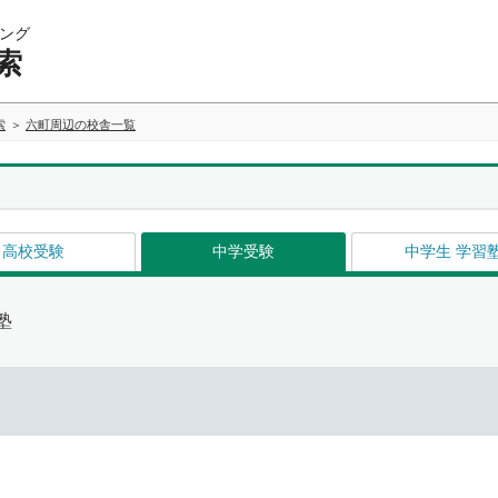
ング
索
索
六町周辺の校舎一覧
高校受験
中学受験
中学生 学習
塾