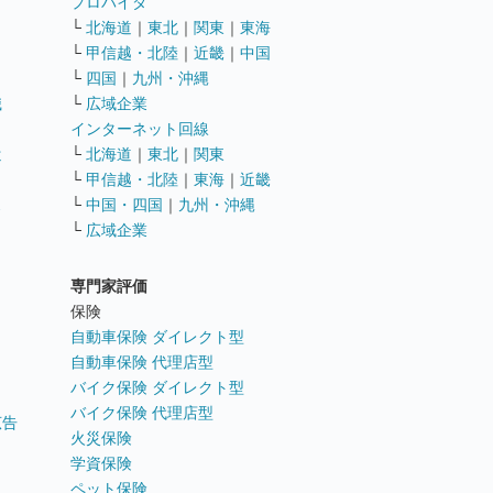
ト
プロバイダ
└
北海道
｜
東北
｜
関東
｜
東海
└
甲信越・北陸
｜
近畿
｜
中国
└
四国
｜
九州・沖縄
職
└
広域企業
インターネット回線
遣
└
北海道
｜
東北
｜
関東
└
甲信越・北陸
｜
東海
｜
近畿
ス
└
中国・四国
｜
九州・沖縄
└
広域企業
専門家評価
ト
保険
自動車保険 ダイレクト型
自動車保険 代理店型
バイク保険 ダイレクト型
バイク保険 代理店型
広告
火災保険
学資保険
ペット保険