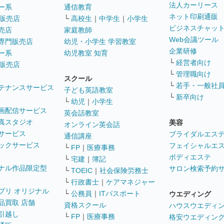
法人カーリース
ー系
通信教育
ネット印刷通販
販売店
└
高校生
｜
中学生
｜
小学生
ビジネスチャッ
売店
家庭教師
Web会議ツール
専門販売店
幼児・小学生 学習教室
企業研修
ー系
幼児教室 知育
└
経営者向け
販売店
└
管理職向け
スクール
└
若手・一般社
テナンスサービス
子ども英語教室
└
新卒向け
└
幼児
｜
小学生
画配信サービス
英会話教室
真スタジオ
美容
オンライン英会話
サービス
ブライダルエス
通信講座
ックサービス
フェイシャルエ
└
FP
｜
医療事務
ボディエステ
└
宅建
｜
簿記
ナル作品限定型
サロン検索予約
└
TOEIC
｜
社会保険労務士
└
行政書士
｜
ケアマネジャー
プリ オリジナル
└
公務員
｜
ITパスポート
ウエディング
品買取 店舗
資格スクール
ハウスウエディ
引越し
└
FP
｜
医療事務
格安ウエディン