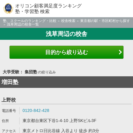
オリコン顧客満足度ランキング
塾・学習塾 検索
塾、スクールのランキング・比較
校舎検索
東京都の駅・市区町村から探す
浅草周辺の校舎一覧
浅草周辺の校舎
目的から絞り込む
大学受験： 集団塾
の絞り込み
増田塾
上野校
0120-842-428
東京都台東区下谷1-4-10 上野SKビル3F
東京メトロ日比谷線 入谷より 徒歩 約3分