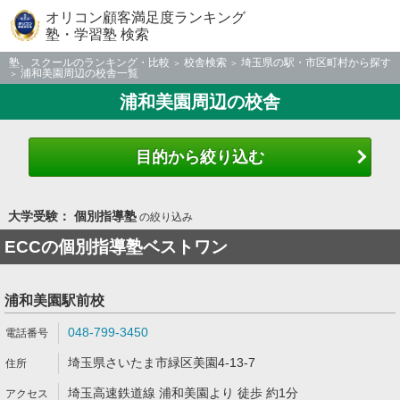
オリコン顧客満足度ランキング
塾・学習塾 検索
塾、スクールのランキング・比較
校舎検索
埼玉県の駅・市区町村から探す
浦和美園周辺の校舎一覧
浦和美園周辺の校舎
目的から絞り込む
大学受験： 個別指導塾
の絞り込み
ECCの個別指導塾ベストワン
浦和美園駅前校
048-799-3450
埼玉県さいたま市緑区美園4-13-7
埼玉高速鉄道線 浦和美園より 徒歩 約1分