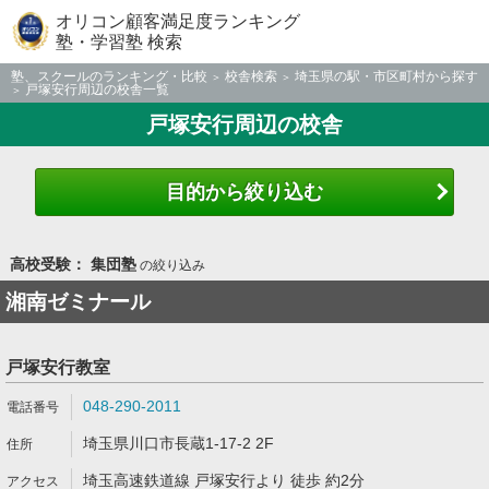
オリコン顧客満足度ランキング
塾・学習塾 検索
塾、スクールのランキング・比較
校舎検索
埼玉県の駅・市区町村から探す
戸塚安行周辺の校舎一覧
戸塚安行周辺の校舎
目的から絞り込む
高校受験： 集団塾
の絞り込み
湘南ゼミナール
戸塚安行教室
048-290-2011
埼玉県川口市長蔵1-17-2 2F
埼玉高速鉄道線 戸塚安行より 徒歩 約2分