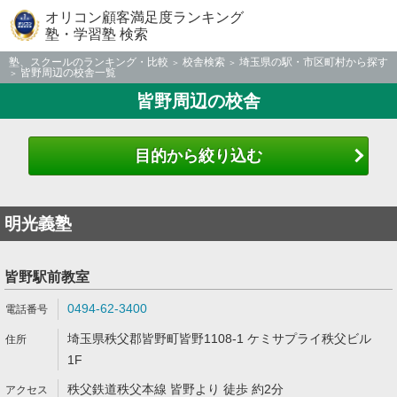
オリコン顧客満足度ランキング
塾・学習塾 検索
塾、スクールのランキング・比較
校舎検索
埼玉県の駅・市区町村から探す
皆野周辺の校舎一覧
皆野周辺の校舎
目的から絞り込む
明光義塾
皆野駅前教室
0494-62-3400
埼玉県秩父郡皆野町皆野1108-1 ケミサプライ秩父ビル
1F
秩父鉄道秩父本線 皆野より 徒歩 約2分