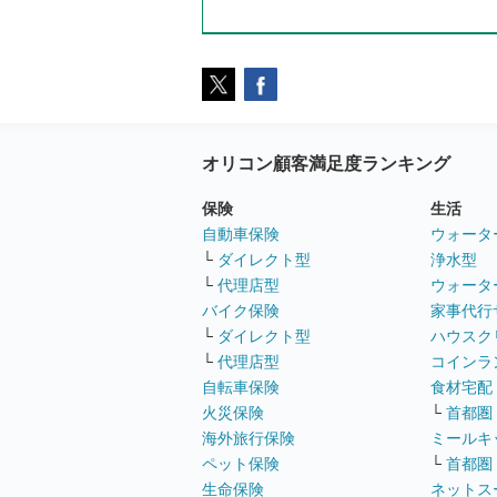
オリコン顧客満足度ランキング
保険
生活
自動車保険
ウォータ
└
ダイレクト型
浄水型
└
代理店型
ウォータ
バイク保険
家事代行
└
ダイレクト型
ハウスク
└
代理店型
コインラ
自転車保険
食材宅配
火災保険
└
首都圏
海外旅行保険
ミールキ
ペット保険
└
首都圏
生命保険
ネットス