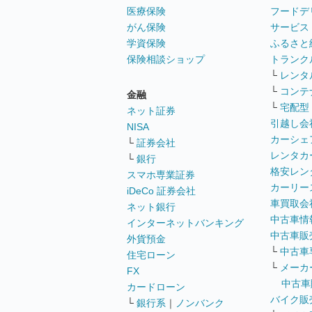
医療保険
フードデ
がん保険
サービス
学資保険
ふるさと
保険相談ショップ
トランク
└
レンタ
└
コンテ
金融
└
宅配型
ネット証券
引越し会
NISA
カーシェ
└
証券会社
レンタカ
└
銀行
格安レン
スマホ専業証券
カーリー
iDeCo 証券会社
車買取会
ネット銀行
中古車情
インターネットバンキング
中古車販
外貨預金
└
中古車
住宅ローン
└
メーカ
FX
中古車
カードローン
バイク販
└
銀行系
｜
ノンバンク