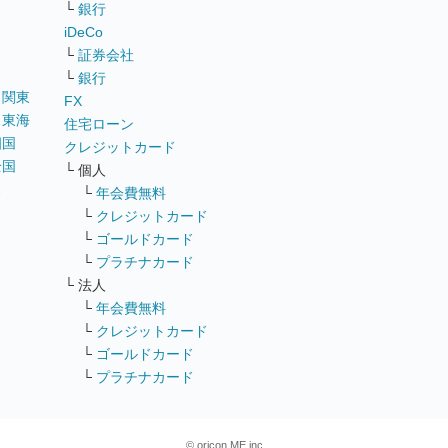
リ
└
銀行
iDeCo
└
証券会社
└
銀行
｜
関東
FX
｜
東海
住宅ローン
四国
クレジットカード
全国
└ 個人
ス
└
年会費無料
└
クレジットカード
└
ゴールドカード
└
プラチナカード
└ 法人
└
年会費無料
└
クレジットカード
└
ゴールドカード
└
プラチナカード
© oricon ME inc.