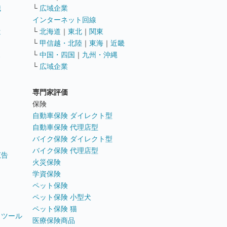
職
└
広域企業
インターネット回線
遣
└
北海道
｜
東北
｜
関東
└
甲信越・北陸
｜
東海
｜
近畿
ス
└
中国・四国
｜
九州・沖縄
└
広域企業
専門家評価
ト
保険
自動車保険 ダイレクト型
自動車保険 代理店型
バイク保険 ダイレクト型
バイク保険 代理店型
広告
火災保険
学資保険
ペット保険
ペット保険 小型犬
ペット保険 猫
トツール
医療保険商品