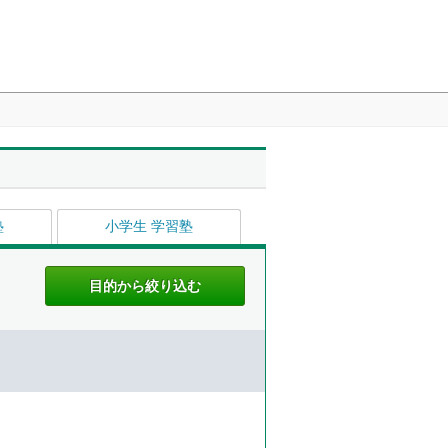
塾
小学生 学習塾