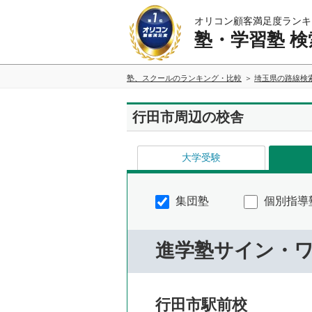
オリコン顧客満足度ランキ
塾・学習塾 検
塾、スクールのランキング・比較
埼玉県の路線検
行田市周辺の校舎
大学受験
集団塾
個別指導
進学塾サイン・
行田市駅前校