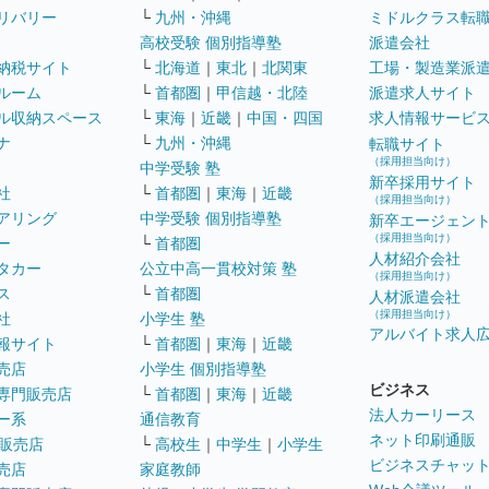
リバリー
└
九州・沖縄
ミドルクラス転
高校受験 個別指導塾
派遣会社
納税サイト
└
北海道
｜
東北
｜
北関東
工場・製造業派
ルーム
└
首都圏
｜
甲信越・北陸
派遣求人サイト
ル収納スペース
└
東海
｜
近畿
｜
中国・四国
求人情報サービ
ナ
└
九州・沖縄
転職サイト
（採用担当向け）
中学受験 塾
新卒採用サイト
社
└
首都圏
｜
東海
｜
近畿
（採用担当向け）
アリング
中学受験 個別指導塾
新卒エージェン
（採用担当向け）
ー
└
首都圏
人材紹介会社
タカー
公立中高一貫校対策 塾
（採用担当向け）
ス
└
首都圏
人材派遣会社
（採用担当向け）
社
小学生 塾
アルバイト求人
報サイト
└
首都圏
｜
東海
｜
近畿
売店
小学生 個別指導塾
ビジネス
専門販売店
└
首都圏
｜
東海
｜
近畿
法人カーリース
ー系
通信教育
ネット印刷通販
販売店
└
高校生
｜
中学生
｜
小学生
ビジネスチャッ
売店
家庭教師