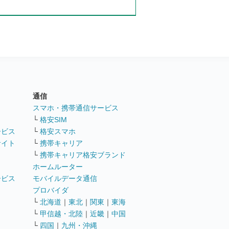
通信
ト
スマホ・携帯通信サービス
└
格安SIM
ービス
└
格安スマホ
サイト
└
携帯キャリア
└
携帯キャリア格安ブランド
ホームルーター
ービス
モバイルデータ通信
ト
プロバイダ
└
北海道
｜
東北
｜
関東
｜
東海
└
甲信越・北陸
｜
近畿
｜
中国
└
四国
｜
九州・沖縄