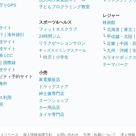
マッチングアプ
守りGPS
子どもプログラミング教室
レジャー
スポーツ&ヘルス
映画館
サイト
フィットネスクラブ
└
北海道
｜
東北
行
｜
海外旅行
24時間ジム
└
甲信越・北陸
較サイト
リラクゼーションサロン
└
近畿
｜
中国・
較サイト
キッズスイミングスクール
└
九州・沖縄
｜
 LCC
└
幼児
｜
小学生
カラオケボック
｜
国際線
テーマパーク
較サイト
小売
ビティ予約サイト
家電量販店
海外
ドラッグストア
紳士服専門店
ス利用
スーツショップ
用
カー用品店
タイヤ専門店
ースリリース
個人情報保護方針
お問い合わせ
引用・転載について
求人情報