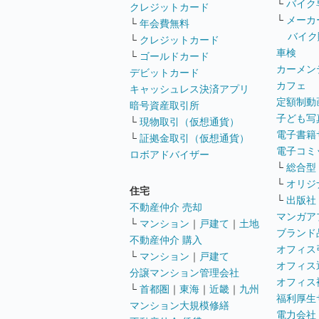
└
バイク
クレジットカード
└
メーカ
└
年会費無料
バイク
└
クレジットカード
車検
└
ゴールドカード
カーメン
デビットカード
カフェ
キャッシュレス決済アプリ
定額制動
暗号資産取引所
子ども写
└
現物取引（仮想通貨）
電子書籍
└
証拠金取引（仮想通貨）
電子コミ
ロボアドバイザー
└
総合型
└
オリジ
住宅
└
出版社
不動産仲介 売却
マンガア
└
マンション
｜
戸建て
｜
土地
ブランド
不動産仲介 購入
オフィス
└
マンション
｜
戸建て
オフィス
分譲マンション管理会社
オフィス
└
首都圏
｜
東海
｜
近畿
｜
九州
福利厚生
マンション大規模修繕
電力会社