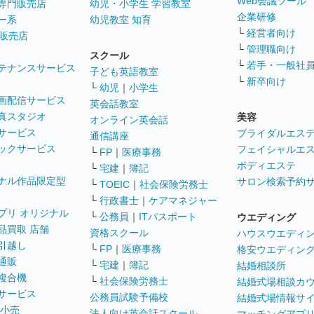
Web会議ツール
専門販売店
幼児・小学生 学習教室
企業研修
ー系
幼児教室 知育
└
経営者向け
販売店
└
管理職向け
スクール
└
若手・一般社
テナンスサービス
子ども英語教室
└
新卒向け
└
幼児
｜
小学生
画配信サービス
英会話教室
真スタジオ
美容
オンライン英会話
サービス
ブライダルエス
通信講座
ックサービス
フェイシャルエ
└
FP
｜
医療事務
ボディエステ
└
宅建
｜
簿記
ナル作品限定型
サロン検索予約
└
TOEIC
｜
社会保険労務士
└
行政書士
｜
ケアマネジャー
プリ オリジナル
└
公務員
｜
ITパスポート
ウエディング
品買取 店舗
資格スクール
ハウスウエディ
引越し
└
FP
｜
医療事務
格安ウエディン
通販
└
宅建
｜
簿記
結婚相談所
複合機
└
社会保険労務士
結婚式場相談カ
サービス
公務員試験予備校
結婚式場情報サ
 小売
法人向け英会話スクール