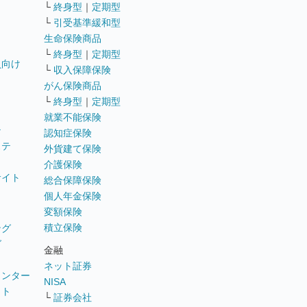
└
終身型
｜
定期型
└
引受基準緩和型
生命保険商品
└
終身型
｜
定期型
員向け
└
収入保障保険
がん保険商品
└
終身型
｜
定期型
就業不能保険
テ
認知症保険
ステ
外貨建て保険
介護保険
サイト
総合保障保険
個人年金保険
変額保険
積立保険
ング
グ
金融
ネット証券
ウンター
NISA
イト
└
証券会社