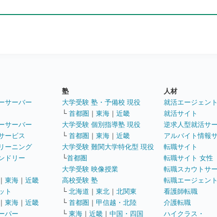
塾
人材
ーサーバー
大学受験 塾・予備校 現役
就活エージェン
└
首都圏
｜
東海
｜
近畿
就活サイト
ーサーバー
大学受験 個別指導塾 現役
逆求人型就活サ
サービス
└
首都圏
｜
東海
｜
近畿
アルバイト情報
リーニング
大学受験 難関大学特化型 現役
転職サイト
ンドリー
└
首都圏
転職サイト 女性
大学受験 映像授業
転職スカウトサ
｜
東海
｜
近畿
高校受験 塾
転職エージェン
ット
└
北海道
｜
東北
｜
北関東
看護師転職
｜
東海
｜
近畿
└
首都圏
｜
甲信越・北陸
介護転職
ーパー
└
東海
｜
近畿
｜
中国・四国
ハイクラス・