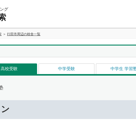
ング
索
索
行田市周辺の校舎一覧
高校受験
中学受験
中学生 学習
塾
ワン