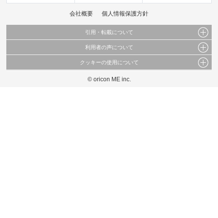
会社概要
個人情報保護方針
引用・転載について
利用者の声について
当サイトで公開されている情報（文字、写真、イラスト、画像データ等）及びこれらの配
置・編集および構造などについての著作権は株式会社oricon MEに帰属しております。
クッキーの使用について
当サイトに掲載している内容はすべてサービスの利用者が提出された見解・感想です。
これらの情報を権利者の許可なく無断転載・複製などの二次利用を行うことは固く禁じて
弊社が内容について正確性を含め一切保証するものではありません。
おります。
© oricon ME inc.
このサイトでは Cookie を使用して、ユーザーに合わせたコンテンツや広告の表示、ソー
弊社の見解・ 意見ではないことをご理解いただいた上でご覧ください。
シャル メディア機能の提供、広告の表示回数やクリック数の測定を行っています。
また、ユーザーによるサイトの利用状況についても情報を収集し、ソーシャル メディア
や広告配信、データ解析の各パートナーに提供しています。
各パートナーは、この情報とユーザーが各パートナーに提供した他の情報や、ユーザーが
各パートナーのサービスを使用したときに収集した他の情報を組み合わせて使用すること
があります。