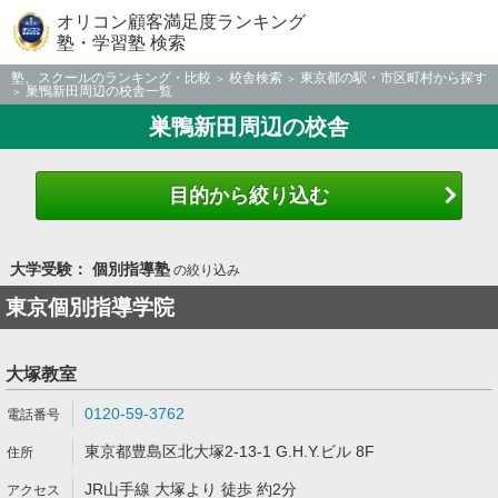
オリコン顧客満足度ランキング
塾・学習塾 検索
塾、スクールのランキング・比較
校舎検索
東京都の駅・市区町村から探す
巣鴨新田周辺の校舎一覧
巣鴨新田周辺の校舎
目的から絞り込む
大学受験： 個別指導塾
の絞り込み
東京個別指導学院
大塚教室
0120-59-3762
東京都豊島区北大塚2-13-1 G.H.Y.ビル 8F
JR山手線 大塚より 徒歩 約2分