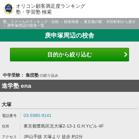
オリコン顧客満足度ランキング
塾・学習塾 検索
塾、スクールのランキング・比較
校舎検索
東京都の駅・市区町村から探す
庚申塚周辺の校舎一覧
庚申塚周辺の校舎
目的から絞り込む
中学受験： 集団塾
の絞り込み
進学塾 ena
大塚
03-5980-9141
東京都豊島区北大塚2-13-1 G.H.Yビル 4F
JR山手線 大塚より 徒歩 約2分